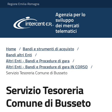
Vai al contenuto
Vai alla navigazione
Vai al footer
Regione Emilia-Romagna
Agenzia per lo
Agenzia
sviluppo
per lo
dei mercati
sviluppo
telematici
dei
mercati
telematici
Home
/
Bandi e strumenti di acquisto
/
Bandi altri Enti
/
Altri Enti - Bandi e Procedure di gara
/
Altri Enti - Bandi e Procedure di gara IN CORSO
/
L'Agenzia
Servizio Tesoreria Comune di Busseto
Servizio Tesoreria
Salta al contenuto
Bandi
e
Comune di Busseto
strumenti
di