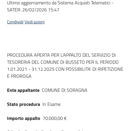
Ultimo aggiornamento da Sistema Acquisti Telematici -
acquisto
SATER:
26/02/2026 15:47
Condividi
Vedi azioni
Supporto
Piattaforme
Dati del bando
PROCEDURA APERTA PER L’APPALTO DEL SERVIZIO DI
telematiche
TESORERIA DEL COMUNE DI BUSSETO PER IL PERIODO
1.01.2021 - 31.12.2025 CON POSSIBILITA' DI RIPETIZIONE
E PROROGA
Ente appaltante
COMUNE DI SORAGNA
English
Stato procedura
In Esame
site
Importo appalto
70.000,00 €