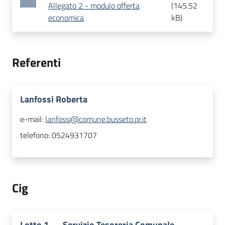
Allegato 2 - modulo offerta
(
145.52
economica
kB
)
Referenti
Lanfossi Roberta
e-mail:
lanfossi@comune.busseto.pr.it
telefono:
0524931707
Cig
Lotto
1
—
Servizio Tesoreria Comunale