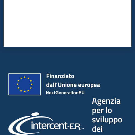
Agenzia
per lo
sviluppo
dei