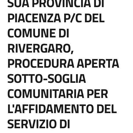
SUA PROVINCIA DI
acquisto
PIACENZA P/C DEL
COMUNE DI
Supporto
RIVERGARO,
Piattaforme
PROCEDURA APERTA
telematiche
SOTTO-SOGLIA
COMUNITARIA PER
L'AFFIDAMENTO DEL
English
site
SERVIZIO DI