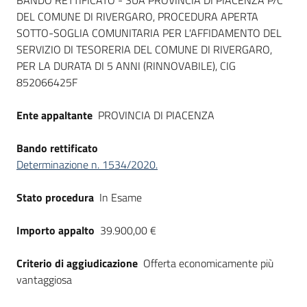
Dati del bando
BANDO RETTIFICATO - SUA PROVINCIA DI PIACENZA P/C
DEL COMUNE DI RIVERGARO, PROCEDURA APERTA
SOTTO-SOGLIA COMUNITARIA PER L'AFFIDAMENTO DEL
SERVIZIO DI TESORERIA DEL COMUNE DI RIVERGARO,
PER LA DURATA DI 5 ANNI (RINNOVABILE), CIG
852066425F
Ente appaltante
PROVINCIA DI PIACENZA
Bando rettificato
Determinazione n. 1534/2020.
Stato procedura
In Esame
Importo appalto
39.900,00 €
Criterio di aggiudicazione
Offerta economicamente più
vantaggiosa