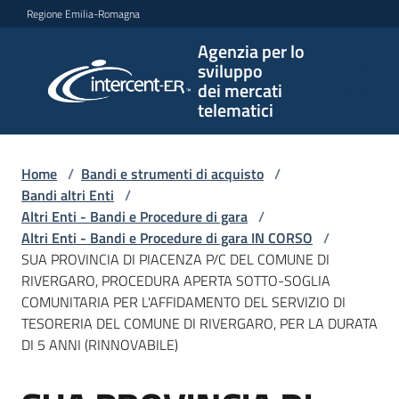
Vai al contenuto
Vai alla navigazione
Vai al footer
Regione Emilia-Romagna
Agenzia per lo
Agenzia
sviluppo
per lo
dei mercati
sviluppo
telematici
dei
mercati
telematici
Home
/
Bandi e strumenti di acquisto
/
Bandi altri Enti
/
Altri Enti - Bandi e Procedure di gara
/
Altri Enti - Bandi e Procedure di gara IN CORSO
/
L'Agenzia
SUA PROVINCIA DI PIACENZA P/C DEL COMUNE DI
RIVERGARO, PROCEDURA APERTA SOTTO-SOGLIA
COMUNITARIA PER L'AFFIDAMENTO DEL SERVIZIO DI
TESORERIA DEL COMUNE DI RIVERGARO, PER LA DURATA
Bandi
DI 5 ANNI (RINNOVABILE)
e
strumenti
di
Salta al contenuto