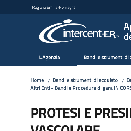
Vai al contenuto
Vai alla navigazione
Vai al footer
Regione Emilia-Romagna
A
d
L'Agenzia
Bandi e strumenti di 
Home
Bandi e strumenti di acquisto
Ba
/
/
Altri Enti - Bandi e Procedure di gara IN CO
Salta al contenuto
PROTESI E PRESI
VASCOLARE