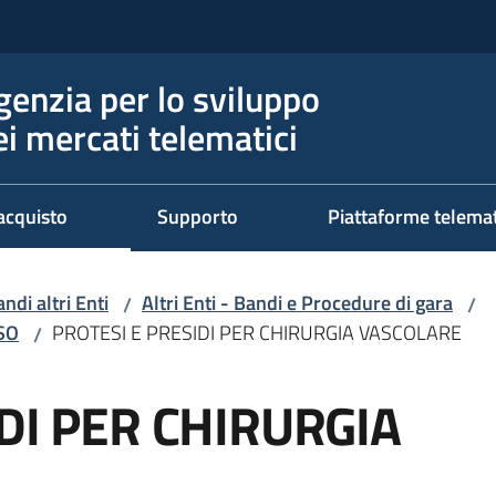
genzia per lo sviluppo
ei mercati telematici
acquisto
Supporto
Piattaforme telema
ndi altri Enti
Altri Enti - Bandi e Procedure di gara
/
/
RSO
PROTESI E PRESIDI PER CHIRURGIA VASCOLARE
/
DI PER CHIRURGIA