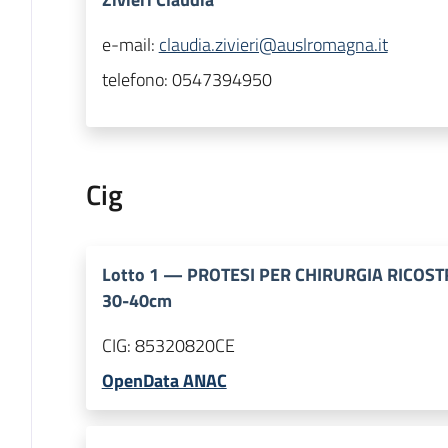
e-mail:
claudia.zivieri@auslromagna.it
telefono:
0547394950
Cig
Lotto
1
—
PROTESI PER CHIRURGIA RICOST
30-40cm
CIG:
85320820CE
OpenData ANAC