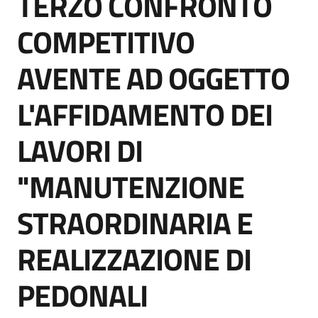
TERZO CONFRONTO
acquisto
COMPETITIVO
AVENTE AD OGGETTO
Supporto
L'AFFIDAMENTO DEI
Piattaforme
LAVORI DI
telematiche
"MANUTENZIONE
STRAORDINARIA E
REALIZZAZIONE DI
English
site
PEDONALI