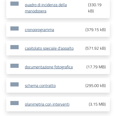
quadro di incidenza della
(
330.19
manodopera
kB
)
cronoprogramma
(
379.15 kB
)
capitolato speciale d'appalto
(
571.92 kB
)
documentazione fotografica
(
17.79 MB
)
schema contratto
(
295.00 kB
)
planimetria con interventi
(
3.15 MB
)