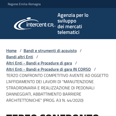
Vai al contenuto
Vai alla navigazione
Vai al footer
Regione Emilia-Romagna
Agenzia per lo
Agenzia
sviluppo
per lo
dei mercati
sviluppo
telematici
dei
mercati
telematici
Home
/
Bandi e strumenti di acquisto
/
Bandi altri Enti
/
Altri Enti - Bandi e Procedure di gara
/
Altri Enti - Bandi e Procedure di gara IN CORSO
/
L'Agenzia
TERZO CONFRONTO COMPETITIVO AVENTE AD OGGETTO
L'AFFIDAMENTO DEI LAVORI DI "MANUTENZIONE
STRAORDINARIA E REALIZZAZIONE DI PEDONALI
DANNEGGIATI, ABBATTIMENTO BARRIERE
Bandi
ARCHITETTONICHE" (PROG. A3 N. 44/2020)
e
strumenti
di
Salta al contenuto