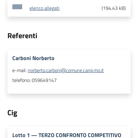
elenco allegati
(
194.43 kB
)
Referenti
Carboni Norberto
e-mail:
norberto.carboni@comune.carpi.mo.it
telefono:
059649147
Cig
Lotto
1
—
TERZO CONFRONTO COMPETITIVO