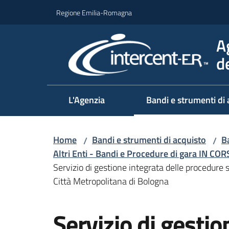
Vai al contenuto
Vai alla navigazione
Vai al footer
Regione Emilia-Romagna
A
d
L'Agenzia
Bandi e strumenti di 
Home
Bandi e strumenti di acquisto
Ba
/
/
Altri Enti - Bandi e Procedure di gara IN CO
Servizio di gestione integrata delle procedure 
Città Metropolitana di Bologna
Salta al contenuto
Servizio di gestio