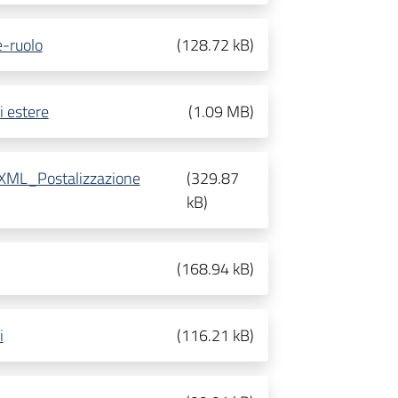
e-ruolo
(
128.72 kB
)
i estere
(
1.09 MB
)
e XML_Postalizzazione
(
329.87
kB
)
(
168.94 kB
)
i
(
116.21 kB
)