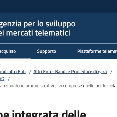
genzia per lo sviluppo
ei mercati telematici
acquisto
Supporto
Piattaforme telema
ndi altri Enti
Altri Enti - Bandi e Procedure di gara
/
/
RSO
/
sanzionatorie amministrative, ivi comprese quelle per le viola
ne integrata delle