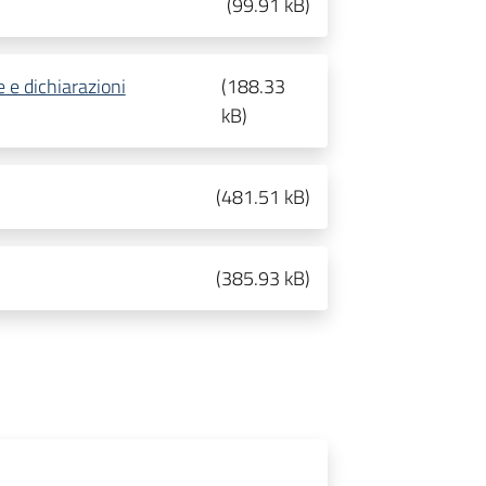
(
99.91 kB
)
 e dichiarazioni
(
188.33
kB
)
(
481.51 kB
)
(
385.93 kB
)