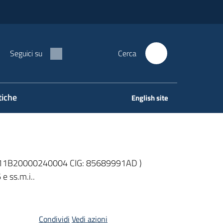
Seguici su
Cerca
tiche
English site
I11B20000240004 CIG: 85689991AD )
e ss.m.i..
Condividi
Vedi azioni