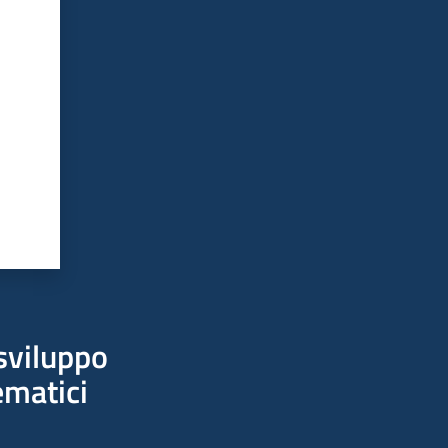
sviluppo
ematici