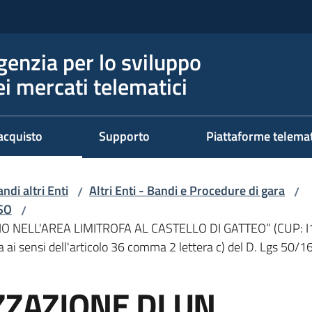
genzia per lo sviluppo
ei mercati telematici
acquisto
Supporto
Piattaforme telema
ndi altri Enti
Altri Enti - Bandi e Procedure di gara
/
/
RSO
/
O NELL'AREA LIMITROFA AL CASTELLO DI GATTEO” (CUP: 
 sensi dell'articolo 36 comma 2 lettera c) del D. Lgs 50/16 
ZZAZIONE DI UN