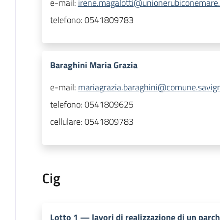
e-mail:
irene.magalotti@unionerubiconemare.
telefono:
0541809783
Baraghini Maria Grazia
e-mail:
mariagrazia.baraghini@comune.savigna
telefono:
0541809625
cellulare:
0541809783
Cig
Lotto
1
—
lavori di realizzazione di un parch