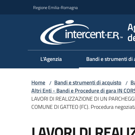
Vai al contenuto
Vai alla navigazione
Vai al footer
Regione Emilia-Romagna
A
d
L'Agenzia
Bandi e strumenti di 
Home
Bandi e strumenti di acquisto
Ba
/
/
Altri Enti - Bandi e Procedure di gara IN CO
LAVORI DI REALIZZAZIONE DI UN PARCHEGGI
COMUNE DI GATTEO (FC). Procedura negoziata ai
Salta al contenuto
LAVORI DI REALI