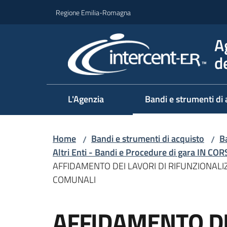
Vai al contenuto
Vai alla navigazione
Vai al footer
Regione Emilia-Romagna
A
d
L'Agenzia
Bandi e strumenti di 
Home
Bandi e strumenti di acquisto
Ba
/
/
Altri Enti - Bandi e Procedure di gara IN CO
AFFIDAMENTO DEI LAVORI DI RIFUNZIONALI
COMUNALI
Salta al contenuto
AFFIDAMENTO DE