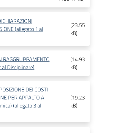
DICHIARAZIONI
(
23.55
ONE (allegato 1 al
kB
)
 IN RAGGRUPPAMENTO
(
14.93
l Disciplinare)
kB
)
POSIZIONE DEI COSTI
NE PER APPALTO A
(
19.23
ica) (allegato 3 al
kB
)