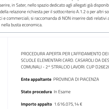
erire, in Sater, nello spazio dedicato agli allegati già disponi
ella relazione richiesta per il sottocriterio A.1.2 o per altri so
ci e commerciali; si raccomanda di NON inserire dati relativi a
nella busta economica.
Dati del bando
PROCEDURA APERTA PER L’AFFIDAMENTO DEI 
SCUOLE ELEMENTARI CARD. CASAROLI DA DES
COMUNALI - 2^ STRALCIO LAVORI. CUP D26E
Ente appaltante
PROVINCIA DI PIACENZA
Stato procedura
In Esame
Importo appalto
1.616.075,14 €