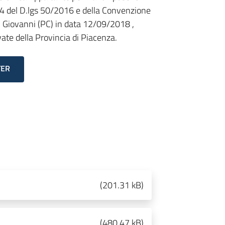
c. 4 del D.lgs 50/2016 e della Convenzione
n Giovanni (PC) in data 12/09/2018 ,
ivate della Provincia di Piacenza.
TER
(
201.31 kB
)
(
480.47 kB
)