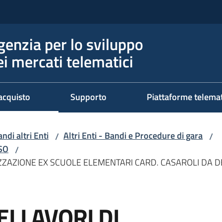
genzia per lo sviluppo
ei mercati telematici
acquisto
Supporto
Piattaforme telema
ndi altri Enti
Altri Enti - Bandi e Procedure di gara
/
/
RSO
/
ZZAZIONE EX SCUOLE ELEMENTARI CARD. CASAROLI DA DE
I LAVORI DI