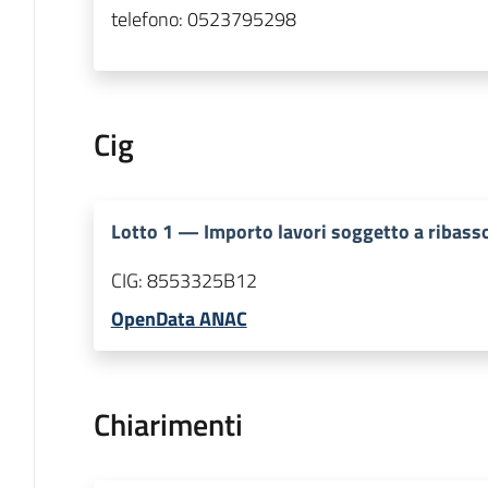
telefono:
0523795298
Cig
Lotto
1
—
Importo lavori soggetto a ribasso 
CIG:
8553325B12
OpenData ANAC
Chiarimenti