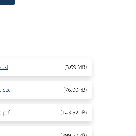
ausl
(
3.69 MB
)
e.doc
(
76.00 kB
)
e.pdf
(
143.52 kB
)
(
399.62 kB
)