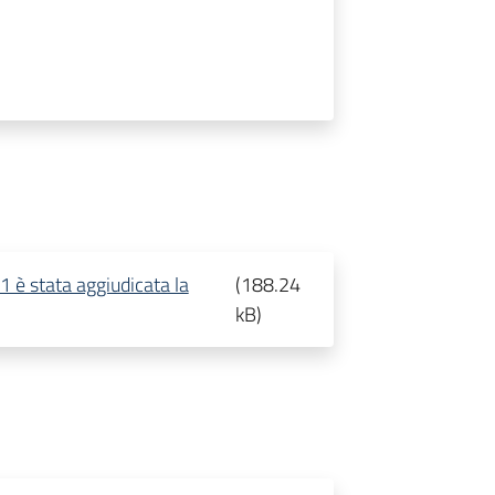
è stata aggiudicata la
(
188.24
kB
)