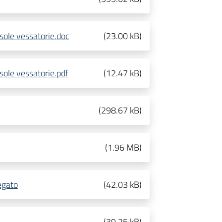
usole vessatorie.doc
(
23.00 kB
)
sole vessatorie.pdf
(
12.47 kB
)
(
298.67 kB
)
(
1.96 MB
)
egato
(
42.03 kB
)
(
39.25 kB
)