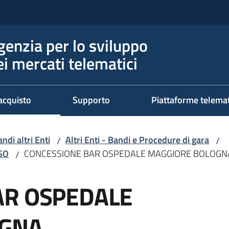
genzia per lo sviluppo
ei mercati telematici
acquisto
Supporto
Piattaforme telema
ndi altri Enti
Altri Enti - Bandi e Procedure di gara
/
/
RSO
CONCESSIONE BAR OSPEDALE MAGGIORE BOLOGN
/
AR OSPEDALE
OGNA