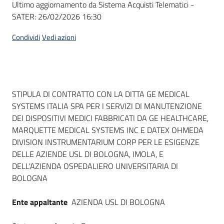
Ultimo aggiornamento da Sistema Acquisti Telematici -
acquisto
SATER:
26/02/2026 16:30
Condividi
Vedi azioni
Supporto
Piattaforme
Dati del bando
STIPULA DI CONTRATTO CON LA DITTA GE MEDICAL
telematiche
SYSTEMS ITALIA SPA PER I SERVIZI DI MANUTENZIONE
DEI DISPOSITIVI MEDICI FABBRICATI DA GE HEALTHCARE,
MARQUETTE MEDICAL SYSTEMS INC E DATEX OHMEDA
DIVISION INSTRUMENTARIUM CORP PER LE ESIGENZE
DELLE AZIENDE USL DI BOLOGNA, IMOLA, E
DELL'AZIENDA OSPEDALIERO UNIVERSITARIA DI
English
BOLOGNA
site
Ente appaltante
AZIENDA USL DI BOLOGNA