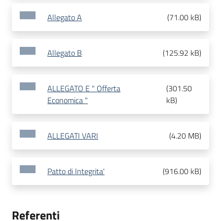
Allegato A
(
71.00 kB
)
Allegato B
(
125.92 kB
)
ALLEGATO E " Offerta
(
301.50
Economica "
kB
)
ALLEGATI VARI
(
4.20 MB
)
Patto di Integrita'
(
916.00 kB
)
Referenti