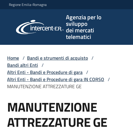
Vai al contenuto
Vai alla navigazione
Vai al footer
Regione Emilia-Romagna
Agenzia per lo
Agenzia
sviluppo
per lo
dei mercati
sviluppo
telematici
dei
mercati
telematici
Home
/
Bandi e strumenti di acquisto
/
Bandi altri Enti
/
Altri Enti - Bandi e Procedure di gara
/
Altri Enti - Bandi e Procedure di gara IN CORSO
/
L'Agenzia
MANUTENZIONE ATTREZZATURE GE
MANUTENZIONE
Salta al contenuto
Bandi
e
ATTREZZATURE GE
strumenti
di