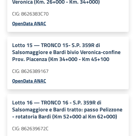
Veronica (Km. 26+000 - Km. 34+000)
CIG:
8626383C70
OpenData ANAC
Lotto
15
—
TRONCO 15- S.P. 359R di
Salsomaggiore e Bardi bivio Veronica-confine
Prov. Piacenza (Km 34+000 - Km 45+100
CIG:
8626389167
OpenData ANAC
Lotto
16
—
TRONCO 16 - S.P. 359R di
Salsomaggiore e Bardi tratto: passo Pelizzone
- rotatoria Bardi (Km 52+000 al Km 62+000)
CIG:
862639672C