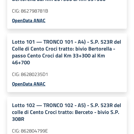
CIG:
862798781B
OpenData ANAC
Lotto
101
—
TRONCO 101 - A4) - S.P. 523R del
Colle di Cento Croci tratto: bivio Bertorella -
passo Cento Croci dal Km 33+300 al Km
46+700
CIG:
86280235D1
OpenData ANAC
Lotto
102
—
TRONCO 102 - A5) - S.P. 523R del
colle di Cento Croci tratto: Berceto - bivio S.P.
308R
CIG:
862804799E