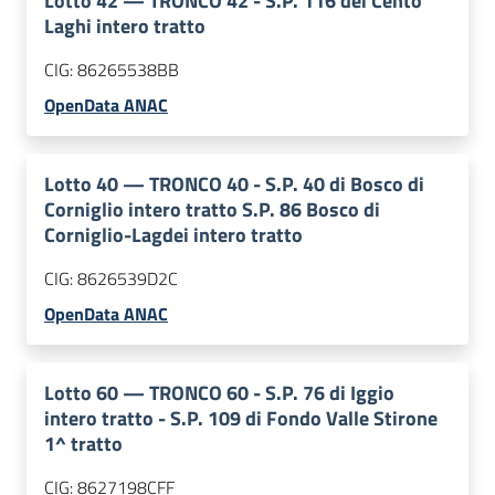
Lotto
42
—
TRONCO 42 - S.P. 116 dei Cento
Laghi intero tratto
CIG:
86265538BB
OpenData ANAC
Lotto
40
—
TRONCO 40 - S.P. 40 di Bosco di
Corniglio intero tratto S.P. 86 Bosco di
Corniglio-Lagdei intero tratto
CIG:
8626539D2C
OpenData ANAC
Lotto
60
—
TRONCO 60 - S.P. 76 di Iggio
intero tratto - S.P. 109 di Fondo Valle Stirone
1^ tratto
CIG:
8627198CFF