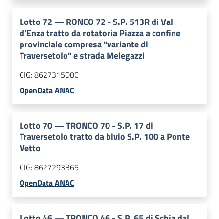
Lotto
72
—
RONCO 72 - S.P. 513R di Val
d'Enza tratto da rotatoria Piazza a confine
provinciale compresa "variante di
Traversetolo" e strada Melegazzi
CIG:
8627315D8C
OpenData ANAC
Lotto
70
—
TRONCO 70 - S.P. 17 di
Traversetolo tratto da bivio S.P. 100 a Ponte
Vetto
CIG:
8627293B65
OpenData ANAC
Lotto
46
—
TRONCO 46 - S.P. 65 di Schia dal