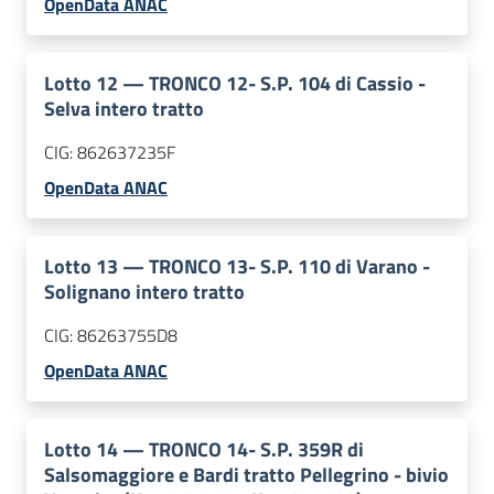
OpenData ANAC
Lotto
12
—
TRONCO 12- S.P. 104 di Cassio -
Selva intero tratto
CIG:
862637235F
OpenData ANAC
Lotto
13
—
TRONCO 13- S.P. 110 di Varano -
Solignano intero tratto
CIG:
86263755D8
OpenData ANAC
Lotto
14
—
TRONCO 14- S.P. 359R di
Salsomaggiore e Bardi tratto Pellegrino - bivio