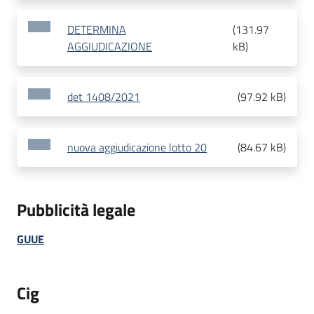
DETERMINA
(
131.97
AGGIUDICAZIONE
kB
)
det 1408/2021
(
97.92 kB
)
nuova aggiudicazione lotto 20
(
84.67 kB
)
Pubblicità legale
GUUE
Cig