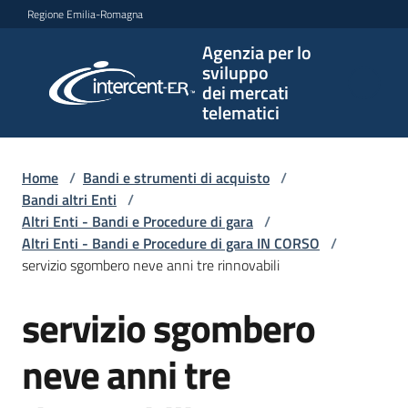
Vai al contenuto
Vai alla navigazione
Vai al footer
Regione Emilia-Romagna
Agenzia per lo
Agenzia
sviluppo
per lo
dei mercati
sviluppo
telematici
dei
mercati
telematici
Home
/
Bandi e strumenti di acquisto
/
Bandi altri Enti
/
Altri Enti - Bandi e Procedure di gara
/
Altri Enti - Bandi e Procedure di gara IN CORSO
/
L'Agenzia
servizio sgombero neve anni tre rinnovabili
servizio sgombero
Salta al contenuto
Bandi
e
neve anni tre
strumenti
di