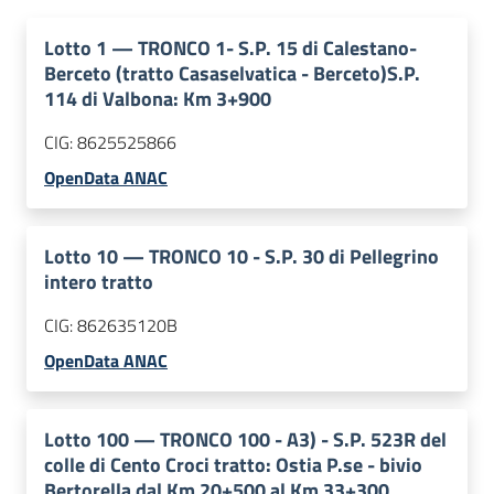
Lotto
1
—
TRONCO 1- S.P. 15 di Calestano-
Berceto (tratto Casaselvatica - Berceto)S.P.
114 di Valbona: Km 3+900
CIG:
8625525866
OpenData ANAC
Lotto
10
—
TRONCO 10 - S.P. 30 di Pellegrino
intero tratto
CIG:
862635120B
OpenData ANAC
Lotto
100
—
TRONCO 100 - A3) - S.P. 523R del
colle di Cento Croci tratto: Ostia P.se - bivio
Bertorella dal Km 20+500 al Km 33+300