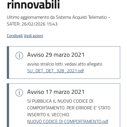
rinnovabili
acquisto
Ultimo aggiornamento da Sistema Acquisti Telematici -
SATER:
26/02/2026 15:43
Supporto
Condividi
Vedi azioni
Piattaforme
Avviso
29 marzo 2021
telematiche
avviso stralcio lotti. vedasi atto allegato
SU_DET_DET_328_2021.pdf
Avviso
17 marzo 2021
English
SI PUBBLICA IL NUOVO CODICE DI
site
COMPORTAMENTO. PER ERRORE E' STATO
INSERITO IL VECCHIO
NUOVO CODICE DI COMPORTAMENTO.pdf