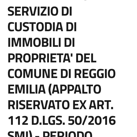
acquisto
SERVIZIO DI
CUSTODIA DI
Supporto
IMMOBILI DI
PROPRIETA' DEL
Piattaforme
telematiche
COMUNE DI REGGIO
EMILIA (APPALTO
RISERVATO EX ART.
English
112 D.LGS. 50/2016
site
SMI) - PERIODO