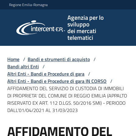
Vai al contenuto
Vai alla navigazione
Vai al footer
Regione Emilia-Romagna
Agenzia per lo
Agenzia
sviluppo
per lo
dei mercati
sviluppo
telematici
dei
mercati
telematici
Home
/
Bandi e strumenti di acquisto
/
Bandi altri Enti
/
Altri Enti - Bandi e Procedure di gara
/
Altri Enti - Bandi e Procedure di gara IN CORSO
/
L'Agenzia
AFFIDAMENTO DEL SERVIZIO DI CUSTODIA DI IMMOBILI
DI PROPRIETA' DEL COMUNE DI REGGIO EMILIA (APPALTO
RISERVATO EX ART. 112 D.LGS. 50/2016 SMI) - PERIODO
DALL'01/04/2021 AL 31/03/2023
Bandi
e
AFFIDAMENTO DEL
strumenti
Salta al contenuto
di