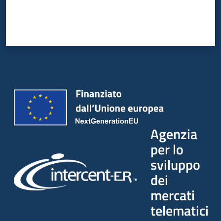
Agenzia
per lo
sviluppo
dei
mercati
telematici