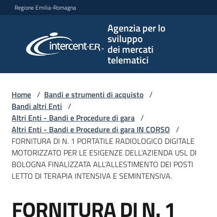
Vai al contenuto
Vai alla navigazione
Vai al footer
Regione Emilia-Romagna
Agenzia per lo
Agenzia
sviluppo
per lo
dei mercati
sviluppo
telematici
dei
mercati
telematici
Home
/
Bandi e strumenti di acquisto
/
Bandi altri Enti
/
Altri Enti - Bandi e Procedure di gara
/
Altri Enti - Bandi e Procedure di gara IN CORSO
/
L'Agenzia
FORNITURA DI N. 1 PORTATILE RADIOLOGICO DIGITALE
MOTORIZZATO PER LE ESIGENZE DELL’AZIENDA USL DI
BOLOGNA FINALIZZATA ALL’ALLESTIMENTO DEI POSTI
LETTO DI TERAPIA INTENSIVA E SEMINTENSIVA.
Bandi
e
FORNITURA DI N. 1
strumenti
Salta al contenuto
di