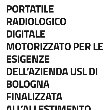
acquisto
PORTATILE
RADIOLOGICO
Supporto
DIGITALE
MOTORIZZATO PER LE
Piattaforme
telematiche
ESIGENZE
DELL’AZIENDA USL DI
BOLOGNA
English
FINALIZZATA
site
ALL’ALLESTIMENTO