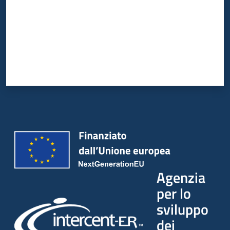
Agenzia
per lo
sviluppo
dei