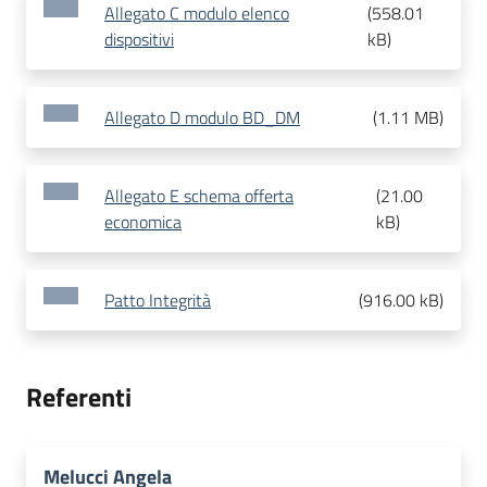
Allegato C modulo elenco
(
558.01
dispositivi
kB
)
Allegato D modulo BD_DM
(
1.11 MB
)
Allegato E schema offerta
(
21.00
economica
kB
)
Patto Integrità
(
916.00 kB
)
Referenti
Melucci Angela