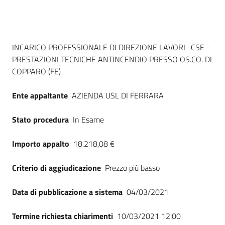
Seguici
su
Dati del bando
INCARICO PROFESSIONALE DI DIREZIONE LAVORI -CSE -
PRESTAZIONI TECNICHE ANTINCENDIO PRESSO OS.CO. DI
COPPARO (FE)
Ente appaltante
AZIENDA USL DI FERRARA
Stato procedura
In Esame
Importo appalto
18.218,08 €
Criterio di aggiudicazione
Prezzo più basso
Data di pubblicazione a sistema
04/03/2021
Termine richiesta chiarimenti
10/03/2021 12:00