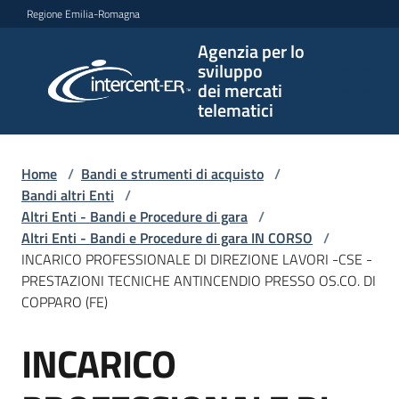
Vai al contenuto
Vai alla navigazione
Vai al footer
Regione Emilia-Romagna
Agenzia per lo
Agenzia
sviluppo
per lo
dei mercati
sviluppo
telematici
dei
mercati
telematici
Home
/
Bandi e strumenti di acquisto
/
Bandi altri Enti
/
Altri Enti - Bandi e Procedure di gara
/
Altri Enti - Bandi e Procedure di gara IN CORSO
/
L'Agenzia
INCARICO PROFESSIONALE DI DIREZIONE LAVORI -CSE -
PRESTAZIONI TECNICHE ANTINCENDIO PRESSO OS.CO. DI
COPPARO (FE)
Bandi
INCARICO
e
Salta al contenuto
strumenti
di