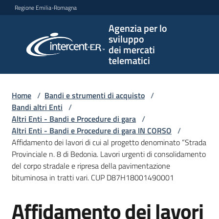
Vai al contenuto
Vai alla navigazione
Vai al footer
Regione Emilia-Romagna
Agenzia per lo
Agenzia
sviluppo
per lo
dei mercati
sviluppo
telematici
dei
mercati
telematici
Home
/
Bandi e strumenti di acquisto
/
Bandi altri Enti
/
Altri Enti - Bandi e Procedure di gara
/
Altri Enti - Bandi e Procedure di gara IN CORSO
/
L'Agenzia
Affidamento dei lavori di cui al progetto denominato “Strada
Provinciale n. 8 di Bedonia. Lavori urgenti di consolidamento
del corpo stradale e ripresa della pavimentazione
bituminosa in tratti vari. CUP D87H18001490001
Bandi
e
Affidamento dei lavori
strumenti
Salta al contenuto
di