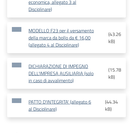
economica, allegato 3 al
Disciplinare)
MODELLO F23 per il versamento
(
43.26
della marca da bollo da € 16,00
kB
)
(allegato 4 al Disciplinare)
DICHIARAZIONE DI IMPEGNO
(
15.78
DELL'IMPRESA AUSILIARIA (solo
kB
)
in caso di avvalimento)
PATTO D'INTEGRITA' (allegato 6
(
44.34
al Disciplinare)
kB
)