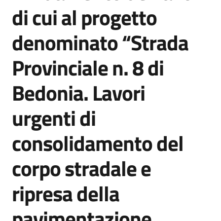
acquisto
di cui al progetto
denominato “Strada
Supporto
Provinciale n. 8 di
Bedonia. Lavori
Piattaforme
telematiche
urgenti di
consolidamento del
corpo stradale e
English
ripresa della
site
pavimentazione