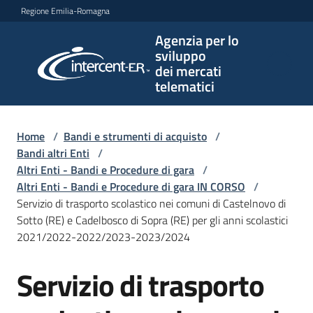
Vai al contenuto
Vai alla navigazione
Vai al footer
Regione Emilia-Romagna
Agenzia per lo
Agenzia
sviluppo
per lo
dei mercati
sviluppo
telematici
dei
mercati
telematici
Home
/
Bandi e strumenti di acquisto
/
Bandi altri Enti
/
Altri Enti - Bandi e Procedure di gara
/
Altri Enti - Bandi e Procedure di gara IN CORSO
/
L'Agenzia
Servizio di trasporto scolastico nei comuni di Castelnovo di
Sotto (RE) e Cadelbosco di Sopra (RE) per gli anni scolastici
2021/2022-2022/2023-2023/2024
Bandi
Servizio di trasporto
e
Salta al contenuto
strumenti
di