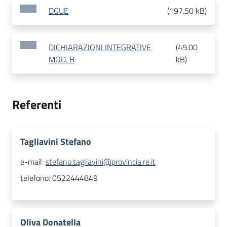
DGUE
(
197.50 kB
)
DICHIARAZIONI INTEGRATIVE
(
49.00
MOD. B
kB
)
Referenti
Tagliavini Stefano
e-mail:
stefano.tagliavini@provincia.re.it
telefono:
0522444849
Oliva Donatella