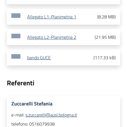
Allegato L1-Planimetria 1
(
8.28 MB
)
Allegato L2-Planimetria 2
(
21.95 MB
)
bando GUCE
(
117.33 kB
)
Referenti
Zuccarelli Stefania
e-mail:
s.zuccarelli@ausl.bologna.it
telefono:
0516079938