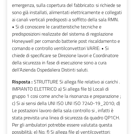
emergenza, sulla copertura del fabbricato: si richiede se
sono già installati, alimentati elettricamente e collegati
ai canali verticali predisposti a soffitto della sala RMN.
• Si di conoscere le caratteristiche tecniche e
predisposizioni realizzate del sistema di regolazione
Honeywell per comando batterie post riscaldamento e
comando e controllo ventilconvettori VARIE: • Si
chiede di specificare se Direzione lavori e Coordinatore
della sicurezza in fase di esecuzione sono a cura
dell’Azienda Ospedaliera Distinti saluti.
Risposta :
STRUTTURE Si allega file relativo ai carichi .
IMPIANTO ELETTRICO a) Si allega file b) Locali di
gruppo 1 cosi come anche la risonanza e preparazione ;
c) Si ai sensi della UNI ISO UNI ISO 7240-19_2010; d)
Le postazioni lavoro della sala controllo si , infatti è
stata prevista una linea di sicurezza da quadro QP1CH.
Per gli ambulatori potrebbe essere valutata questa
possibilità; e) No; f) Si allega file g) ventilcovettori: