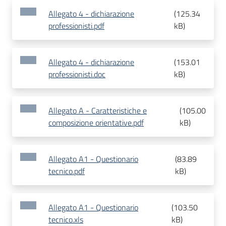
Allegato 4 - dichiarazione
(
125.34
professionisti.pdf
kB
)
Allegato 4 - dichiarazione
(
153.01
professionisti.doc
kB
)
Allegato A - Caratteristiche e
(
105.00
composizione orientative.pdf
kB
)
Allegato A1 - Questionario
(
83.89
tecnico.pdf
kB
)
Allegato A1 - Questionario
(
103.50
tecnico.xls
kB
)