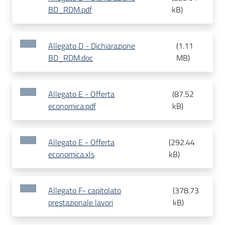
BD_RDM.pdf
kB
)
Allegato D - Dichiarazione
(
1.11
BD_RDM.doc
MB
)
Allegato E - Offerta
(
87.52
economica.pdf
kB
)
Allegato E - Offerta
(
292.44
economica.xls
kB
)
Allegato F- capitolato
(
378.73
prestazionale lavori
kB
)