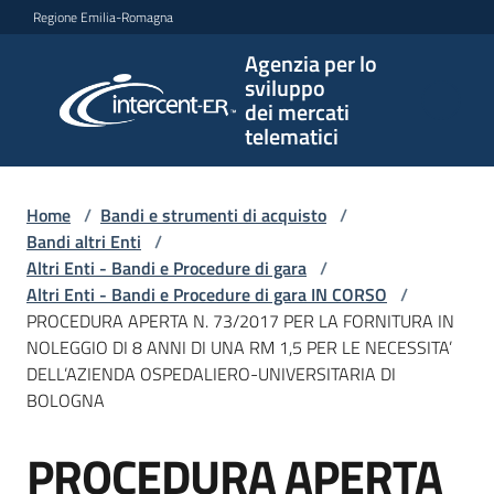
Vai al contenuto
Vai alla navigazione
Vai al footer
Regione Emilia-Romagna
Agenzia per lo
Agenzia
sviluppo
per lo
dei mercati
sviluppo
telematici
dei
mercati
telematici
Home
/
Bandi e strumenti di acquisto
/
Bandi altri Enti
/
Altri Enti - Bandi e Procedure di gara
/
Altri Enti - Bandi e Procedure di gara IN CORSO
/
L'Agenzia
PROCEDURA APERTA N. 73/2017 PER LA FORNITURA IN
NOLEGGIO DI 8 ANNI DI UNA RM 1,5 PER LE NECESSITA’
DELL’AZIENDA OSPEDALIERO-UNIVERSITARIA DI
BOLOGNA
Bandi
e
PROCEDURA APERTA
strumenti
Salta al contenuto
di