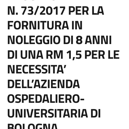
acquisto
N. 73/2017 PER LA
FORNITURA IN
Supporto
NOLEGGIO DI 8 ANNI
DI UNA RM 1,5 PER LE
Piattaforme
telematiche
NECESSITA’
DELL’AZIENDA
OSPEDALIERO-
English
UNIVERSITARIA DI
site
BOLOGNA