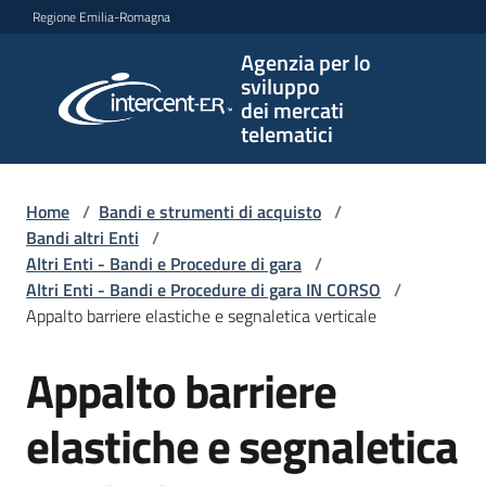
Vai al contenuto
Vai alla navigazione
Vai al footer
Regione Emilia-Romagna
Agenzia per lo
Agenzia
sviluppo
per lo
dei mercati
sviluppo
telematici
dei
mercati
telematici
Home
/
Bandi e strumenti di acquisto
/
Bandi altri Enti
/
Altri Enti - Bandi e Procedure di gara
/
Altri Enti - Bandi e Procedure di gara IN CORSO
/
L'Agenzia
Appalto barriere elastiche e segnaletica verticale
Appalto barriere
Salta al contenuto
Bandi
e
elastiche e segnaletica
strumenti
di