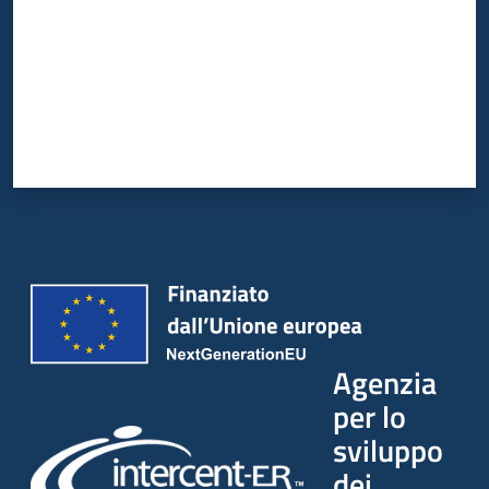
Agenzia
per lo
sviluppo
dei