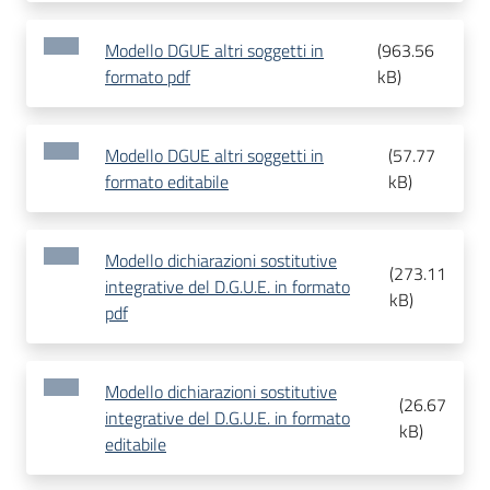
Modello DGUE altri soggetti in
(
963.56
formato pdf
kB
)
Modello DGUE altri soggetti in
(
57.77
formato editabile
kB
)
Modello dichiarazioni sostitutive
(
273.11
integrative del D.G.U.E. in formato
kB
)
pdf
Modello dichiarazioni sostitutive
(
26.67
integrative del D.G.U.E. in formato
kB
)
editabile