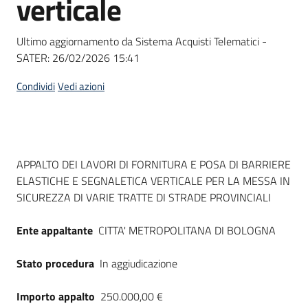
verticale
acquisto
Ultimo aggiornamento da Sistema Acquisti Telematici -
SATER:
26/02/2026 15:41
Supporto
Condividi
Vedi azioni
Piattaforme
telematiche
Dati del bando
APPALTO DEI LAVORI DI FORNITURA E POSA DI BARRIERE
ELASTICHE E SEGNALETICA VERTICALE PER LA MESSA IN
SICUREZZA DI VARIE TRATTE DI STRADE PROVINCIALI
Ente appaltante
CITTA' METROPOLITANA DI BOLOGNA
English
site
Stato procedura
In aggiudicazione
Importo appalto
250.000,00 €