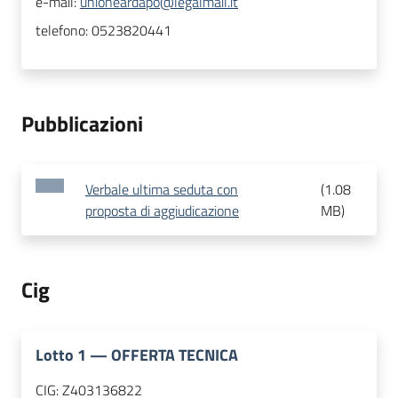
e-mail:
unioneardapo@legalmail.it
telefono:
0523820441
Pubblicazioni
Verbale ultima seduta con
(
1.08
proposta di aggiudicazione
MB
)
Cig
Lotto
1
—
OFFERTA TECNICA
CIG:
Z403136822