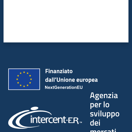
Agenzia
per lo
sviluppo
dei
mercati