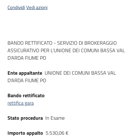
acquisto
Condividi
Vedi azioni
Supporto
Dati del bando
BANDO RETTIFICATO - SERVIZIO DI BROKERAGGIO
ASSICURATIVO PER L'UNIONE DEI COMUNI BASSA VAL
Piattaforme
D'ARDA FIUME PO
telematiche
Ente appaltante
UNIONE DEI COMUNI BASSA VAL
D'ARDA FIUME PO
Bando rettificato
rettifica gara
English
site
Stato procedura
In Esame
Importo appalto
5.530,06 €