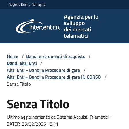
Vai al contenuto
Vai alla navigazione
Vai al footer
Regione Emilia-Romagna
Agenzia per lo
Agenzia
sviluppo
per lo
dei mercati
sviluppo
telematici
dei
mercati
telematici
Home
/
Bandi e strumenti di acquisto
/
Bandi altri Enti
/
Altri Enti - Bandi e Procedure di gara
/
Altri Enti - Bandi e Procedure di gara IN CORSO
/
L'Agenzia
Senza Titolo
Senza Titolo
Salta al contenuto
Bandi
e
Ultimo aggiornamento da Sistema Acquisti Telematici -
strumenti
SATER:
26/02/2026 15:41
di