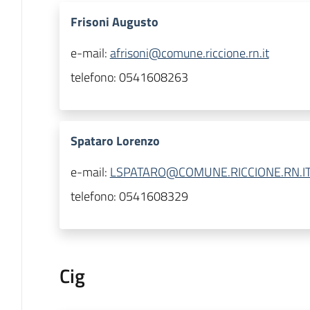
Frisoni Augusto
e-mail:
afrisoni@comune.riccione.rn.it
telefono:
0541608263
Spataro Lorenzo
e-mail:
LSPATARO@COMUNE.RICCIONE.RN.I
telefono:
0541608329
Cig