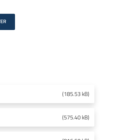
TER
(
185.53 kB
)
(
575.40 kB
)