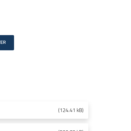
TER
(
124.41 kB
)