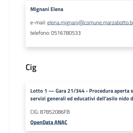
Mignani Elena
e-mail:
elena.mignani@comune.marzabotto.bo
telefono:
0516780533
Cig
Lotto
1
—
Gara 21/344 - Procedura aperta s
servizi generali ed educativi dell'asilo nido
CIG:
87852086FB
OpenData ANAC