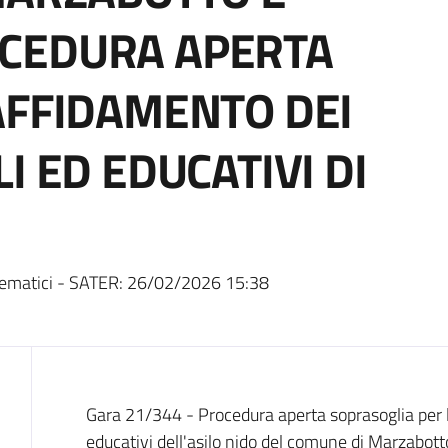
CEDURA APERTA
AFFIDAMENTO DEI
I ED EDUCATIVI DI
ematici - SATER:
26/02/2026 15:38
Dati del bando
Gara 21/344 - Procedura aperta soprasoglia per l
educativi dell'asilo nido del comune di Marzabott