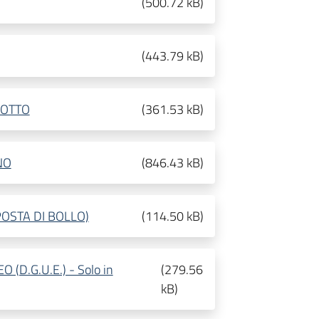
(
500.72 kB
)
(
443.79 kB
)
BOTTO
(
361.53 kB
)
NO
(
846.43 kB
)
OSTA DI BOLLO)
(
114.50 kB
)
D.G.U.E.) - Solo in
(
279.56
kB
)