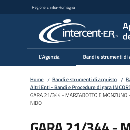
Vai al contenuto
Vai alla navigazione
Vai al footer
Regione Emilia-Romagna
A
d
L'Agenzia
Bandi e strumenti di 
Home
Bandi e strumenti di acquisto
Ba
/
/
Altri Enti - Bandi e Procedure di gara IN CO
GARA 21/344 - MARZABOTTO E MONZUNO - 
NIDO
Salta al contenuto
GARA 21/344 - 