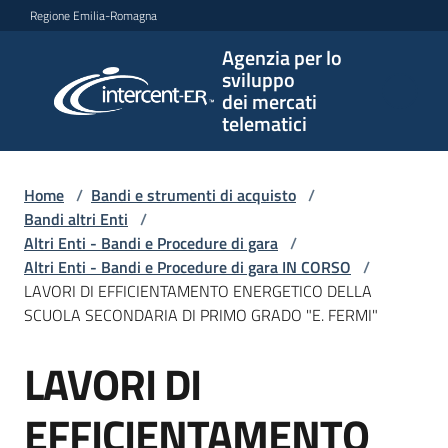
Vai al contenuto
Vai alla navigazione
Vai al footer
Regione Emilia-Romagna
Agenzia per lo
Agenzia
sviluppo
per lo
dei mercati
sviluppo
telematici
dei
mercati
telematici
Home
/
Bandi e strumenti di acquisto
/
Bandi altri Enti
/
Altri Enti - Bandi e Procedure di gara
/
Altri Enti - Bandi e Procedure di gara IN CORSO
/
L'Agenzia
LAVORI DI EFFICIENTAMENTO ENERGETICO DELLA
SCUOLA SECONDARIA DI PRIMO GRADO "E. FERMI"
LAVORI DI
Bandi
Salta al contenuto
e
strumenti
EFFICIENTAMENTO
di