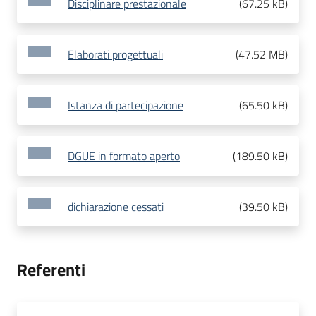
Disciplinare prestazionale
(
67.25 kB
)
Elaborati progettuali
(
47.52 MB
)
Istanza di partecipazione
(
65.50 kB
)
DGUE in formato aperto
(
189.50 kB
)
dichiarazione cessati
(
39.50 kB
)
Referenti