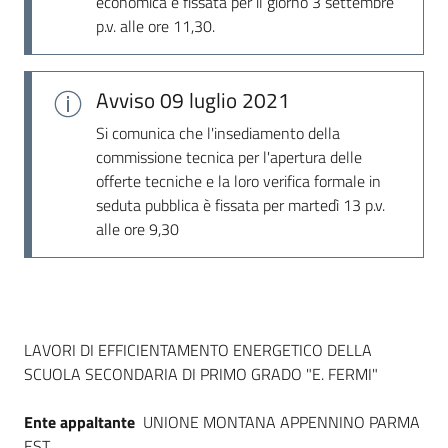
economica è fissata per il giorno 3 settembre
Seguici
p.v. alle ore 11,30.
su
Avviso
09 luglio 2021
Si comunica che l'insediamento della
commissione tecnica per l'apertura delle
offerte tecniche e la loro verifica formale in
seduta pubblica è fissata per martedì 13 p.v.
alle ore 9,30
Dati del bando
LAVORI DI EFFICIENTAMENTO ENERGETICO DELLA
SCUOLA SECONDARIA DI PRIMO GRADO "E. FERMI"
Ente appaltante
UNIONE MONTANA APPENNINO PARMA
EST