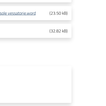
usole vessatorie.word
(
23.50 kB
)
(
32.82 kB
)