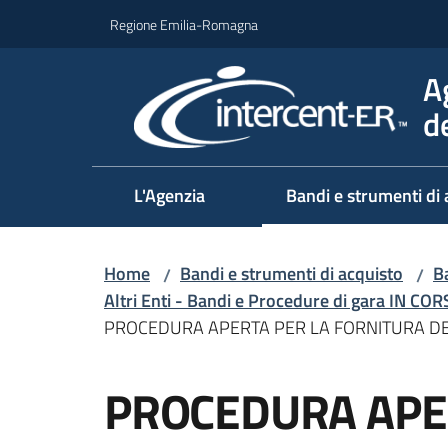
Vai al contenuto
Vai alla navigazione
Vai al footer
Regione Emilia-Romagna
A
d
L'Agenzia
Bandi e strumenti di 
Home
Bandi e strumenti di acquisto
Ba
/
/
Altri Enti - Bandi e Procedure di gara IN CO
PROCEDURA APERTA PER LA FORNITURA DEL
Salta al contenuto
PROCEDURA APE