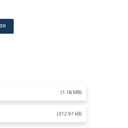
TER
(
1.18 MB
)
(
312.97 kB
)