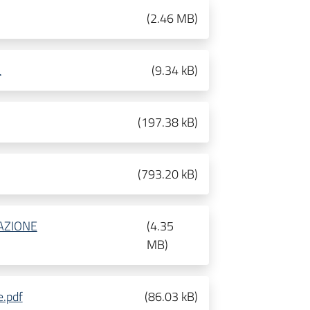
(
2.46 MB
)
L
(
9.34 kB
)
(
197.38 kB
)
(
793.20 kB
)
AZIONE
(
4.35
MB
)
e.pdf
(
86.03 kB
)