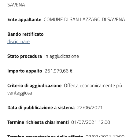
Seguici
SAVENA
su
Ente appaltante
COMUNE DI SAN LAZZARO DI SAVENA
Bando rettificato
disciplinare
Stato procedura
In aggiudicazione
Importo appalto
261.979,66 €
Criterio di aggiudicazione
Offerta economicamente più
vantaggiosa
Data di pubblicazione a sistema
22/06/2021
Termine richiesta chiarimenti
01/07/2021 12:00
Termine presentazione delle offerte
08/07/2021 12:00