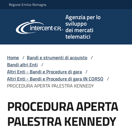
Vai al contenuto
Vai alla navigazione
Vai al footer
Regione Emilia-Romagna
Agenzia per lo
Agenzia
sviluppo
per lo
dei mercati
sviluppo
telematici
dei
mercati
telematici
Home
/
Bandi e strumenti di acquisto
/
Bandi altri Enti
/
Altri Enti - Bandi e Procedure di gara
/
Altri Enti - Bandi e Procedure di gara IN CORSO
/
L'Agenzia
PROCEDURA APERTA PALESTRA KENNEDY
PROCEDURA APERTA
Salta al contenuto
Bandi
e
PALESTRA KENNEDY
strumenti
di