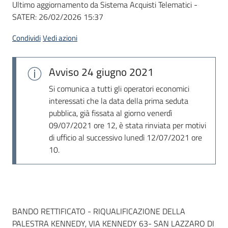
Ultimo aggiornamento da Sistema Acquisti Telematici -
acquisto
SATER:
26/02/2026 15:37
Condividi
Vedi azioni
Supporto
Avviso
24 giugno 2021
Piattaforme
Si comunica a tutti gli operatori economici
telematiche
interessati che la data della prima seduta
pubblica, già fissata al giorno venerdì
09/07/2021 ore 12, è stata rinviata per motivi
di ufficio al successivo lunedì 12/07/2021 ore
10.
English
site
Dati del bando
BANDO RETTIFICATO - RIQUALIFICAZIONE DELLA
PALESTRA KENNEDY, VIA KENNEDY 63- SAN LAZZARO DI