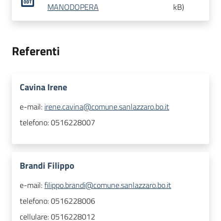
MANODOPERA
kB
)
Referenti
Cavina Irene
e-mail:
irene.cavina@comune.sanlazzaro.bo.it
telefono:
0516228007
Brandi Filippo
e-mail:
filippo.brandi@comune.sanlazzaro.bo.it
telefono:
0516228006
cellulare:
0516228012