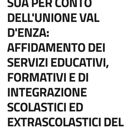
SUA PER CONTO
acquisto
DELL'UNIONE VAL
D'ENZA:
Supporto
AFFIDAMENTO DEI
Piattaforme
SERVIZI EDUCATIVI,
telematiche
FORMATIVI E DI
INTEGRAZIONE
SCOLASTICI ED
English
site
EXTRASCOLASTICI DEL