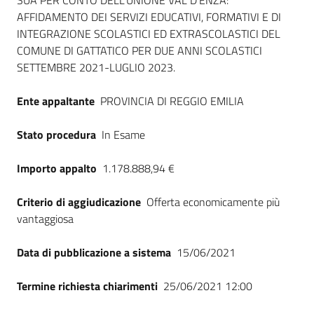
Dati del bando
SUA PER CONTO DELL'UNIONE VAL D'ENZA:
AFFIDAMENTO DEI SERVIZI EDUCATIVI, FORMATIVI E DI
INTEGRAZIONE SCOLASTICI ED EXTRASCOLASTICI DEL
COMUNE DI GATTATICO PER DUE ANNI SCOLASTICI
SETTEMBRE 2021-LUGLIO 2023.
Ente appaltante
PROVINCIA DI REGGIO EMILIA
Stato procedura
In Esame
Importo appalto
1.178.888,94 €
Criterio di aggiudicazione
Offerta economicamente più
vantaggiosa
Data di pubblicazione a sistema
15/06/2021
Termine richiesta chiarimenti
25/06/2021 12:00