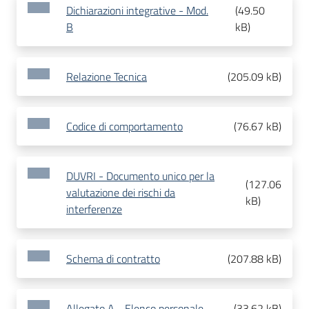
Dichiarazioni integrative - Mod.
(
49.50
B
kB
)
Relazione Tecnica
(
205.09 kB
)
Codice di comportamento
(
76.67 kB
)
DUVRI - Documento unico per la
(
127.06
valutazione dei rischi da
kB
)
interferenze
Schema di contratto
(
207.88 kB
)
Allegato A - Elenco personale
(
33.62 kB
)