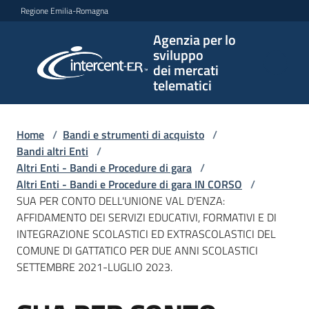
Vai al contenuto
Vai alla navigazione
Vai al footer
Regione Emilia-Romagna
Agenzia per lo
Agenzia
sviluppo
per lo
dei mercati
sviluppo
telematici
dei
mercati
telematici
Home
/
Bandi e strumenti di acquisto
/
Bandi altri Enti
/
Altri Enti - Bandi e Procedure di gara
/
Altri Enti - Bandi e Procedure di gara IN CORSO
/
L'Agenzia
SUA PER CONTO DELL'UNIONE VAL D'ENZA:
AFFIDAMENTO DEI SERVIZI EDUCATIVI, FORMATIVI E DI
INTEGRAZIONE SCOLASTICI ED EXTRASCOLASTICI DEL
COMUNE DI GATTATICO PER DUE ANNI SCOLASTICI
Bandi
SETTEMBRE 2021-LUGLIO 2023.
e
strumenti
di
Salta al contenuto