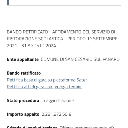
Dati del bando
BANDO RETTIFICATO - AFFIDAMENTO DEL SERVIZIO DI
RISTORAZIONE SCOLASTICA - PERIODO 1^ SETTEMBRE
2021 - 31 AGOSTO 2024
Ente appaltante
COMUNE DI SAN CESARIO SUL PANARO
Bando rettificato
Rettifica base di gara su piattaforma Sater
Rettifica atti di gara con proroga termini
Stato procedura
In aggiudicazione
Importo appalto
2.281.872,50 €
Criterio di aggiudicazione
Offerta economicamente più