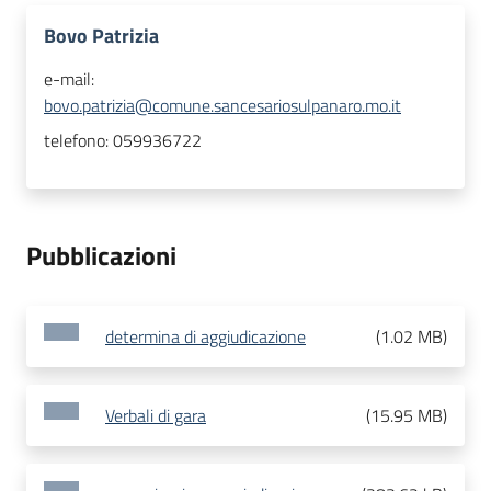
Bovo Patrizia
e-mail:
bovo.patrizia@comune.sancesariosulpanaro.mo.it
telefono:
059936722
Pubblicazioni
determina di aggiudicazione
(
1.02 MB
)
Verbali di gara
(
15.95 MB
)