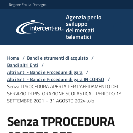
Vai al contenuto
Vai alla navigazione
Vai al footer
Regione Emilia-Romagna
Agenzia per lo
Agenzia
sviluppo
per lo
dei mercati
sviluppo
telematici
dei
mercati
telematici
Home
/
Bandi e strumenti di acquisto
/
Bandi altri Enti
/
Altri Enti - Bandi e Procedure di gara
/
Altri Enti - Bandi e Procedure di gara IN CORSO
/
L'Agenzia
Senza TPROCEDURA APERTA PER L’AFFIDAMENTO DEL
SERVIZIO DI RISTORAZIONE SCOLASTICA - PERIODO 1^
SETTEMBRE 2021 – 31 AGOSTO 2024itolo
Bandi
Senza TPROCEDURA
e
Salta al contenuto
strumenti
di