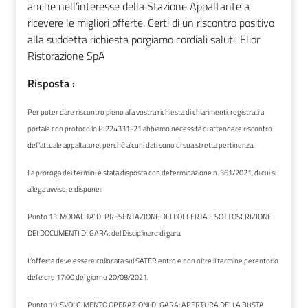
anche nell’interesse della Stazione Appaltante a
ricevere le migliori offerte. Certi di un riscontro positivo
alla suddetta richiesta porgiamo cordiali saluti. Elior
Ristorazione SpA
Risposta :
Per poter dare riscontro pieno alla vostra richiesta di chiarimenti, registrati a
portale con protocollo PI224331-21 abbiamo necessità di attendere riscontro
dell’attuale appaltatore, perché alcuni dati sono di sua stretta pertinenza.
La proroga dei termini è stata disposta con determinazione n. 361/2021, di cui si
allega avviso, e dispone:
Punto 13. MODALITA’ DI PRESENTAZIONE DELL’OFFERTA E SOTTOSCRIZIONE
DEI DOCUMENTI DI GARA, del Disciplinare di gara:
L’offerta deve essere collocata sul SATER entro e non oltre il termine perentorio
delle ore 17:00 del giorno 20/08/2021.
Punto 19. SVOLGIMENTO OPERAZIONI DI GARA: APERTURA DELLA BUSTA