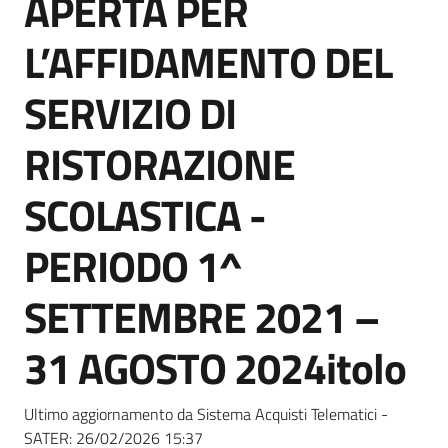
APERTA PER
acquisto
L’AFFIDAMENTO DEL
Supporto
SERVIZIO DI
RISTORAZIONE
Piattaforme
SCOLASTICA -
telematiche
PERIODO 1^
SETTEMBRE 2021 –
31 AGOSTO 2024itolo
English
site
Ultimo aggiornamento da Sistema Acquisti Telematici -
SATER:
26/02/2026 15:37