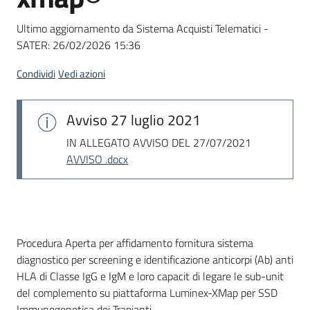
Seguici
su
Ultimo aggiornamento da Sistema Acquisti Telematici -
SATER:
26/02/2026 15:36
Condividi
Vedi azioni
Avviso
27 luglio 2021
IN ALLEGATO AVVISO DEL 27/07/2021
AVVISO .docx
Dati del bando
Procedura Aperta per affidamento fornitura sistema
diagnostico per screening e identificazione anticorpi (Ab) anti
HLA di Classe IgG e IgM e loro capacit di legare le sub-unit
del complemento su piattaforma Luminex-XMap per SSD
Immunogenetica dei Trapianti