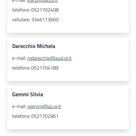
e-mail:
esicuri@ao.pr.it
telefono:
0521702408
cellulare:
3346113660
Darecchio Michela
e-mail:
mdarecchio@ausl.pr.it
telefono:
0521704189
Gemmi Silvia
e-mail:
sgemmi@ao.pr.it
telefono:
0521702961