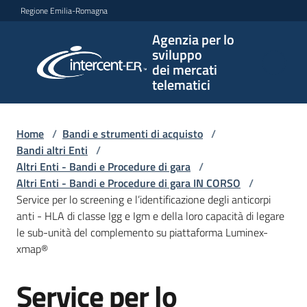
Vai al contenuto
Vai alla navigazione
Vai al footer
Regione Emilia-Romagna
Agenzia per lo
Agenzia
sviluppo
per lo
dei mercati
sviluppo
telematici
dei
mercati
telematici
Home
/
Bandi e strumenti di acquisto
/
Bandi altri Enti
/
Altri Enti - Bandi e Procedure di gara
/
Altri Enti - Bandi e Procedure di gara IN CORSO
/
L'Agenzia
Service per lo screening e l’identificazione degli anticorpi
anti - HLA di classe Igg e Igm e della loro capacità di legare
le sub-unità del complemento su piattaforma Luminex-
xmap®
Bandi
e
Service per lo
strumenti
Salta al contenuto
di