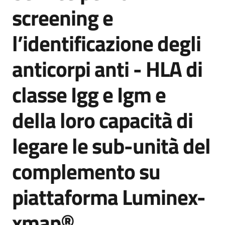
acquisto
screening e
l’identificazione degli
Supporto
anticorpi anti - HLA di
classe Igg e Igm e
Piattaforme
telematiche
della loro capacità di
legare le sub-unità del
complemento su
English
piattaforma Luminex-
site
xmap®