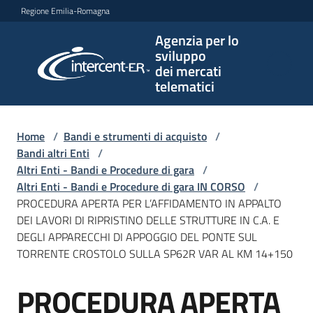
Vai al contenuto
Vai alla navigazione
Vai al footer
Regione Emilia-Romagna
Agenzia per lo
Agenzia
sviluppo
per lo
dei mercati
sviluppo
telematici
dei
mercati
telematici
Home
/
Bandi e strumenti di acquisto
/
Bandi altri Enti
/
Altri Enti - Bandi e Procedure di gara
/
Altri Enti - Bandi e Procedure di gara IN CORSO
/
L'Agenzia
PROCEDURA APERTA PER L’AFFIDAMENTO IN APPALTO
DEI LAVORI DI RIPRISTINO DELLE STRUTTURE IN C.A. E
DEGLI APPARECCHI DI APPOGGIO DEL PONTE SUL
TORRENTE CROSTOLO SULLA SP62R VAR AL KM 14+150
Bandi
e
PROCEDURA APERTA
strumenti
Salta al contenuto
di