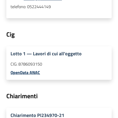
telefono:
0522444149
Cig
Lotto
1
—
Lavori di cui all'oggetto
CIG:
8786093150
OpenData ANAC
Chiarimenti
Chiarimento PI234970-21