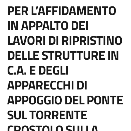
acquisto
PER L’AFFIDAMENTO
IN APPALTO DEI
Supporto
LAVORI DI RIPRISTINO
DELLE STRUTTURE IN
Piattaforme
telematiche
C.A. E DEGLI
APPARECCHI DI
APPOGGIO DEL PONTE
English
SUL TORRENTE
site
CROSTOLO SULLA