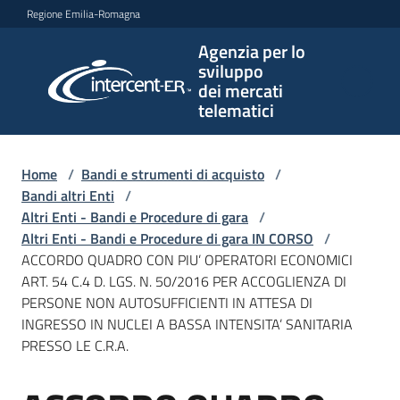
Vai al contenuto
Vai alla navigazione
Vai al footer
Regione Emilia-Romagna
Agenzia per lo
Agenzia
sviluppo
per lo
dei mercati
sviluppo
telematici
dei
mercati
telematici
Home
/
Bandi e strumenti di acquisto
/
Bandi altri Enti
/
Altri Enti - Bandi e Procedure di gara
/
Altri Enti - Bandi e Procedure di gara IN CORSO
/
L'Agenzia
ACCORDO QUADRO CON PIU’ OPERATORI ECONOMICI
ART. 54 C.4 D. LGS. N. 50/2016 PER ACCOGLIENZA DI
PERSONE NON AUTOSUFFICIENTI IN ATTESA DI
INGRESSO IN NUCLEI A BASSA INTENSITA’ SANITARIA
Bandi
PRESSO LE C.R.A.
e
strumenti
di
Salta al contenuto