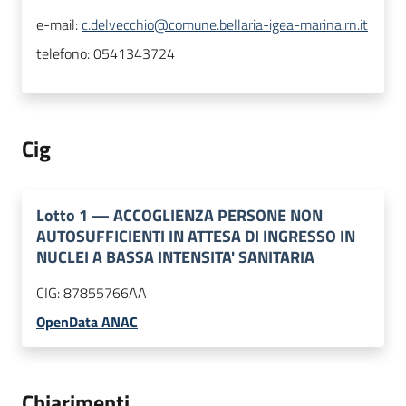
e-mail:
c.delvecchio@comune.bellaria-igea-marina.rn.it
telefono:
0541343724
Cig
Lotto
1
—
ACCOGLIENZA PERSONE NON
AUTOSUFFICIENTI IN ATTESA DI INGRESSO IN
NUCLEI A BASSA INTENSITA' SANITARIA
CIG:
87855766AA
OpenData ANAC
Chiarimenti