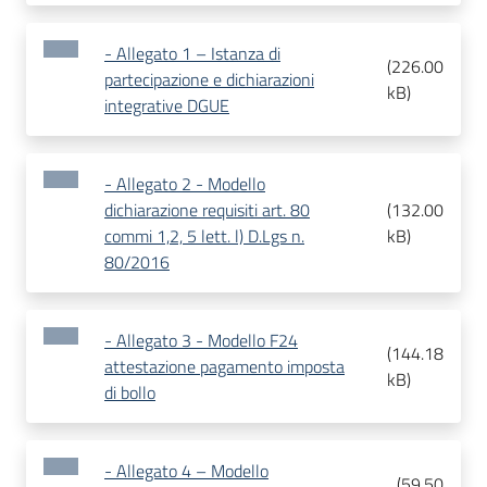
- Allegato 1 – Istanza di
(
226.00
partecipazione e dichiarazioni
kB
)
integrative DGUE
- Allegato 2 - Modello
dichiarazione requisiti art. 80
(
132.00
commi 1,2, 5 lett. l) D.Lgs n.
kB
)
80/2016
- Allegato 3 - Modello F24
(
144.18
attestazione pagamento imposta
kB
)
di bollo
- Allegato 4 – Modello
(
59.50