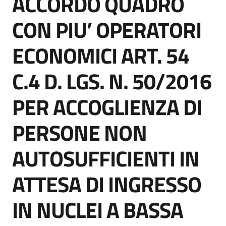
ACCORDO QUADRO
acquisto
CON PIU’ OPERATORI
ECONOMICI ART. 54
Supporto
C.4 D. LGS. N. 50/2016
Piattaforme
PER ACCOGLIENZA DI
telematiche
PERSONE NON
AUTOSUFFICIENTI IN
ATTESA DI INGRESSO
English
site
IN NUCLEI A BASSA