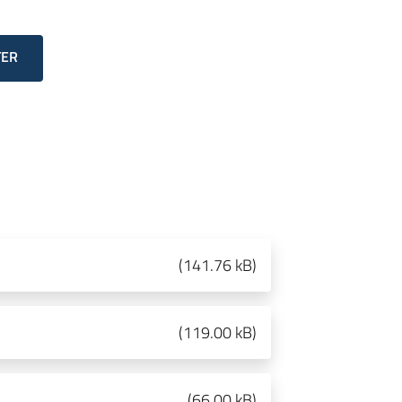
TER
(
141.76 kB
)
(
119.00 kB
)
(
66.00 kB
)