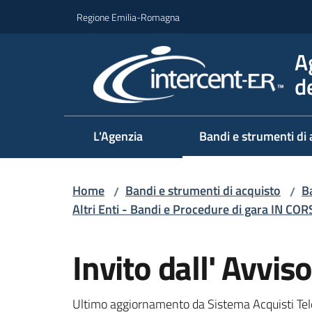
Vai al contenuto
Vai alla navigazione
Vai al footer
Regione Emilia-Romagna
A
d
L'Agenzia
Bandi e strumenti di 
Home
Bandi e strumenti di acquisto
Ba
/
/
Altri Enti - Bandi e Procedure di gara IN CO
Salta al contenuto
Invito dall' Avv
Ultimo aggiornamento da Sistema Acquisti Tel