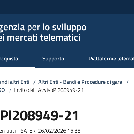
genzia per lo sviluppo
ei mercati telematici
acquisto
Supporto
Piattaforme telema
ndi altri Enti
Altri Enti - Bandi e Procedure di gara
/
/
RSO
Invito dall' AvvisoPI208949-21
/
isoPI208949-21
ematici - SATER:
26/02/2026 15:35