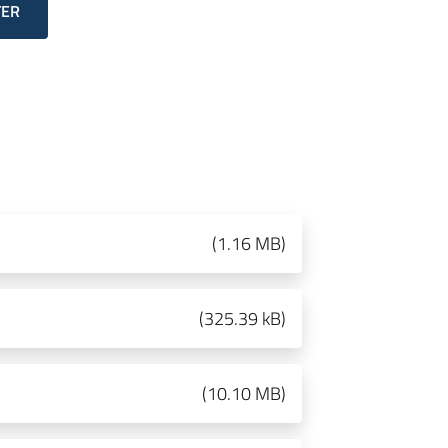
TER
(
1.16 MB
)
(
325.39 kB
)
(
10.10 MB
)