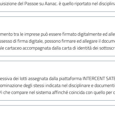
isizione del Passoe su Aanac. è quello riportato nel disciplina
valimento tra le imprese può essere firmato digitalmente ed a
ossesso di firma digitale, possono firmare ed allegare il doc
le cartaceo accompagnata dalla carta di identità dei sottoscri
essiva dei lotti assegnata dalla piattaforma INTERCENT SATER 
inazione degli stessi indicata nel disciplinare e documenti d
o/i che compare nel sistema affinché coincida con quello per c