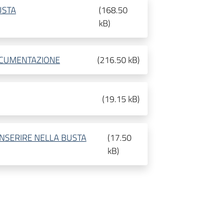
USTA
(
168.50
kB
)
OCUMENTAZIONE
(
216.50 kB
)
(
19.15 kB
)
NSERIRE NELLA BUSTA
(
17.50
kB
)