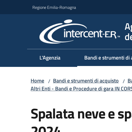
Vai al contenuto
Vai alla navigazione
Vai al footer
Regione Emilia-Romagna
A
d
L'Agenzia
Bandi e strumenti di 
Home
Bandi e strumenti di acquisto
Ba
/
/
Altri Enti - Bandi e Procedure di gara IN CO
Salta al contenuto
Spalata neve e s
2024