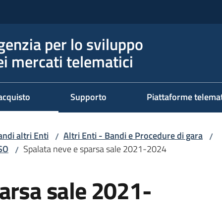
genzia per lo sviluppo
ei mercati telematici
acquisto
Supporto
Piattaforme telema
ndi altri Enti
Altri Enti - Bandi e Procedure di gara
/
/
RSO
Spalata neve e sparsa sale 2021-2024
/
parsa sale 2021-