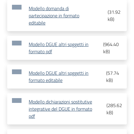
Modello domanda di
(
31.92
partecipazione in formato
kB
)
editabile
Modello DGUE altri soggetti in
(
964.40
formato pdf
kB
)
Modello DGUE altri soggetti in
(
57.74
formato editabile
kB
)
Modello dichiarazioni sostitutive
(
285.62
integrative del DGUE in formato
kB
)
pdf