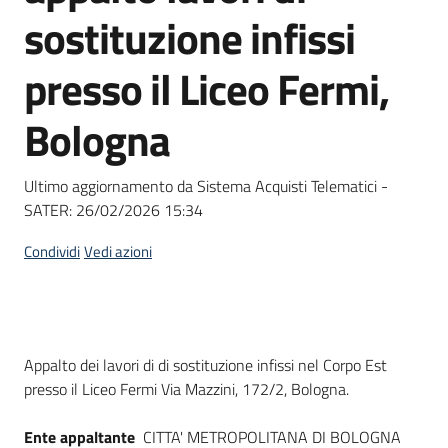
acquisto
sostituzione infissi
presso il Liceo Fermi,
Supporto
Bologna
Piattaforme
Ultimo aggiornamento da Sistema Acquisti Telematici -
telematiche
SATER:
26/02/2026 15:34
Condividi
Vedi azioni
English
Dati del bando
Appalto dei lavori di di sostituzione infissi nel Corpo Est
site
presso il Liceo Fermi Via Mazzini, 172/2, Bologna.
Ente appaltante
CITTA' METROPOLITANA DI BOLOGNA