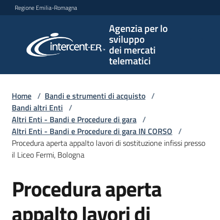
Vai al contenuto
Vai alla navigazione
Vai al footer
Regione Emilia-Romagna
Agenzia per lo
Agenzia
sviluppo
per lo
dei mercati
sviluppo
telematici
dei
mercati
telematici
Home
/
Bandi e strumenti di acquisto
/
Bandi altri Enti
/
Altri Enti - Bandi e Procedure di gara
/
Altri Enti - Bandi e Procedure di gara IN CORSO
/
L'Agenzia
Procedura aperta appalto lavori di sostituzione infissi presso
il Liceo Fermi, Bologna
Procedura aperta
Bandi
Salta al contenuto
e
strumenti
appalto lavori di
di