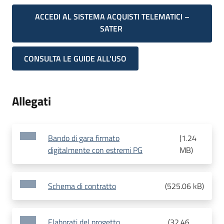
ACCEDI AL SISTEMA ACQUISTI TELEMATICI –
SATER
CONSULTA LE GUIDE ALL'USO
Allegati
Bando di gara firmato
(
1.24
digitalmente con estremi PG
MB
)
Schema di contratto
(
525.06 kB
)
Elaborati del progetto
(
32.46