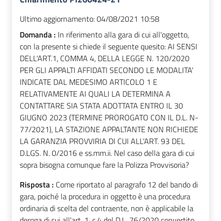
Ultimo aggiornamento:
04/08/2021 10:58
Domanda :
In riferimento alla gara di cui all'oggetto,
con la presente si chiede il seguente quesito: AI SENSI
DELL'ART.1, COMMA 4, DELLA LEGGE N. 120/2020
PER GLI APPALTI AFFIDATI SECONDO LE MODALITA'
INDICATE DAL MEDESIMO ARTICOLO 1 E
RELATIVAMENTE AI QUALI LA DETERMINA A
CONTATTARE SIA STATA ADOTTATA ENTRO IL 30
GIUGNO 2023 (TERMINE PROROGATO CON IL D.L. N-
77/2021), LA STAZIONE APPALTANTE NON RICHIEDE
LA GARANZIA PROVVIRIA DI CUI ALL'ART. 93 DEL
D.LGS. N. 0/2016 e ss.mm.ii. Nel caso della gara di cui
sopra bisogna comunque fare la Polizza Provvisoria?
Risposta :
Come riportato al paragrafo 12 del bando di
gara, poiché la procedura in oggetto è una procedura
ordinaria di scelta del contraente, non è applicabile la
deroga di cui all'art. 1, c.4 del D.L. 76/2020 convertito