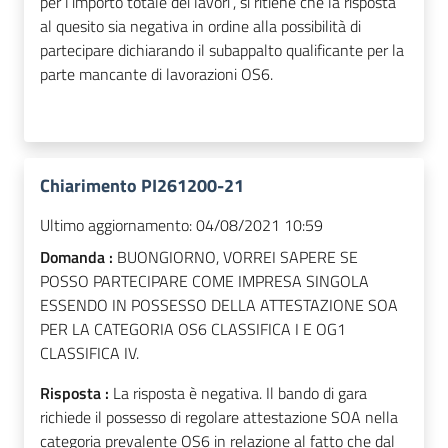
per l’importo totale dei lavori”, si ritiene che la risposta
al quesito sia negativa in ordine alla possibilità di
partecipare dichiarando il subappalto qualificante per la
parte mancante di lavorazioni OS6.
Chiarimento PI261200-21
Ultimo aggiornamento:
04/08/2021 10:59
Domanda :
BUONGIORNO, VORREI SAPERE SE
POSSO PARTECIPARE COME IMPRESA SINGOLA
ESSENDO IN POSSESSO DELLA ATTESTAZIONE SOA
PER LA CATEGORIA OS6 CLASSIFICA I E OG1
CLASSIFICA IV.
Risposta :
La risposta è negativa. Il bando di gara
richiede il possesso di regolare attestazione SOA nella
categoria prevalente OS6 in relazione al fatto che dal