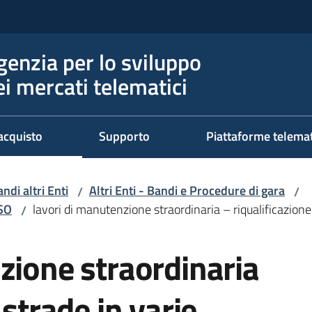
genzia per lo sviluppo
ei mercati telematici
acquisto
Supporto
Piattaforme telema
ndi altri Enti
Altri Enti - Bandi e Procedure di gara
/
/
RSO
lavori di manutenzione straordinaria – riqualificazion
/
zione straordinaria
 strade in varie