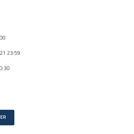
00
21 23:59
0:30
TER