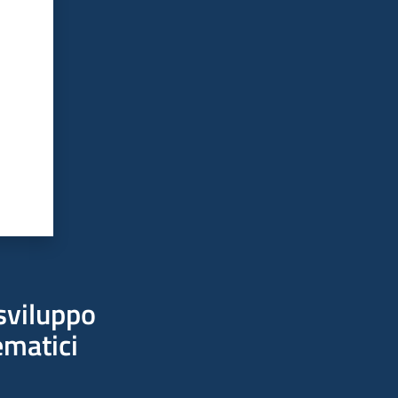
sviluppo
ematici