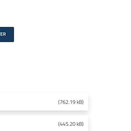
TER
(
762.19 kB
)
(
445.20 kB
)