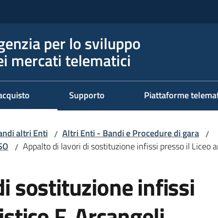
genzia per lo sviluppo
ei mercati telematici
acquisto
Supporto
Piattaforme telema
ndi altri Enti
Altri Enti - Bandi e Procedure di gara
/
/
RSO
Appalto di lavori di sostituzione infissi presso il Liceo 
/
di sostituzione infissi
istico F. Arcangeli,