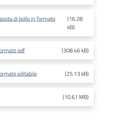
osta di bollo in formato
(
16.28
kB
)
formato pdf
(
308.46 kB
)
ormato editabile
(
25.13 kB
)
(
10.61 MB
)