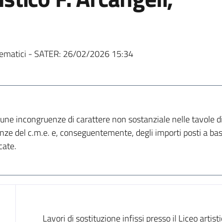
ematici - SATER:
26/02/2026 15:34
cune incongruenze di carattere non sostanziale nelle tavole d
nze del c.m.e. e, conseguentemente, degli importi posti a base
cate.
Dati del bando
Lavori di sostituzione infissi presso il Liceo artis