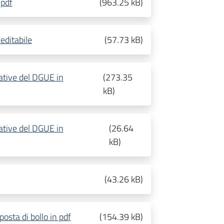
 pdf
(
963.25 kB
)
editabile
(
57.73 kB
)
rative del DGUE in
(
273.35
kB
)
rative del DGUE in
(
26.64
kB
)
(
43.26 kB
)
osta di bollo in pdf
(
154.39 kB
)