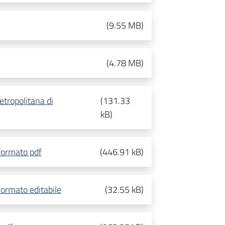
(
9.55 MB
)
(
4.78 MB
)
etropolitana di
(
131.33
kB
)
formato pdf
(
446.91 kB
)
ormato editabile
(
32.55 kB
)