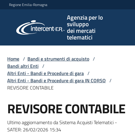
Vai al contenuto
Vai alla navigazione
Vai al footer
Regione Emilia-Romagna
Agenzia per lo
Agenzia
sviluppo
per lo
dei mercati
sviluppo
telematici
dei
mercati
telematici
Home
/
Bandi e strumenti di acquisto
/
Bandi altri Enti
/
Altri Enti - Bandi e Procedure di gara
/
Altri Enti - Bandi e Procedure di gara IN CORSO
/
L'Agenzia
REVISORE CONTABILE
REVISORE CONTABILE
Salta al contenuto
Bandi
e
Ultimo aggiornamento da Sistema Acquisti Telematici -
strumenti
SATER:
26/02/2026 15:34
di