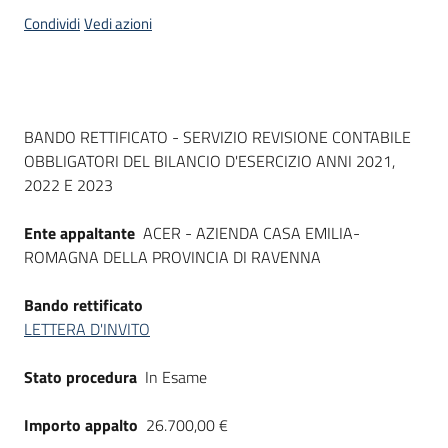
acquisto
Condividi
Vedi azioni
Supporto
Dati del bando
BANDO RETTIFICATO - SERVIZIO REVISIONE CONTABILE
OBBLIGATORI DEL BILANCIO D'ESERCIZIO ANNI 2021,
Piattaforme
2022 E 2023
telematiche
Ente appaltante
ACER - AZIENDA CASA EMILIA-
ROMAGNA DELLA PROVINCIA DI RAVENNA
Bando rettificato
LETTERA D'INVITO
English
site
Stato procedura
In Esame
Importo appalto
26.700,00 €