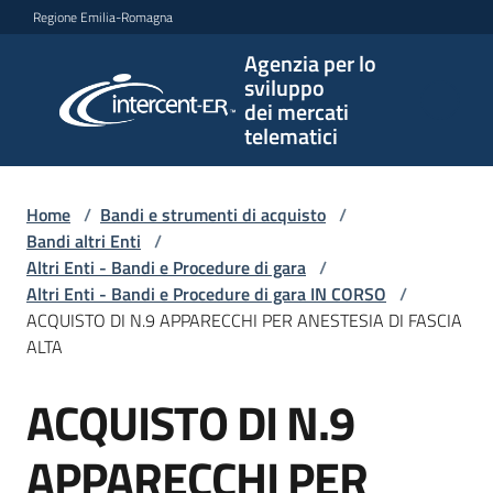
Vai al contenuto
Vai alla navigazione
Vai al footer
Regione Emilia-Romagna
Agenzia per lo
Agenzia
sviluppo
per lo
dei mercati
sviluppo
telematici
dei
mercati
telematici
Home
/
Bandi e strumenti di acquisto
/
Bandi altri Enti
/
Altri Enti - Bandi e Procedure di gara
/
Altri Enti - Bandi e Procedure di gara IN CORSO
/
L'Agenzia
ACQUISTO DI N.9 APPARECCHI PER ANESTESIA DI FASCIA
ALTA
ACQUISTO DI N.9
Bandi
Salta al contenuto
e
strumenti
APPARECCHI PER
di