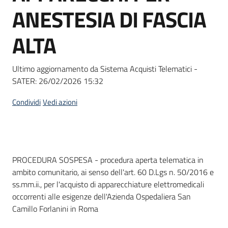
acquisto
ANESTESIA DI FASCIA
ALTA
Supporto
Ultimo aggiornamento da Sistema Acquisti Telematici -
SATER:
26/02/2026 15:32
Piattaforme
telematiche
Condividi
Vedi azioni
Dati del bando
PROCEDURA SOSPESA - procedura aperta telematica in
ambito comunitario, ai senso dell'art. 60 D.Lgs n. 50/2016 e
English
ss.mm.ii., per l'acquisto di apparecchiature elettromedicali
site
occorrenti alle esigenze dell'Azienda Ospedaliera San
Camillo Forlanini in Roma