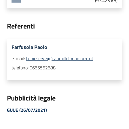
(
974.23 kB
)
Referenti
Farfusola Paolo
e-mail:
benieservizi@scamilloforlanini.rm.it
telefono:
0655552588
Pubblicità legale
GUUE (26/07/2021)