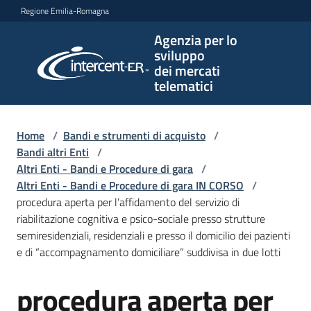
Vai al contenuto
Vai alla navigazione
Vai al footer
Regione Emilia-Romagna
Agenzia per lo
Agenzia
sviluppo
per lo
dei mercati
sviluppo
telematici
dei
mercati
telematici
Home
/
Bandi e strumenti di acquisto
/
Bandi altri Enti
/
Altri Enti - Bandi e Procedure di gara
/
Altri Enti - Bandi e Procedure di gara IN CORSO
/
L'Agenzia
procedura aperta per l’affidamento del servizio di
riabilitazione cognitiva e psico-sociale presso strutture
semiresidenziali, residenziali e presso il domicilio dei pazienti
e di “accompagnamento domiciliare” suddivisa in due lotti
Bandi
e
procedura aperta per
strumenti
Salta al contenuto
di