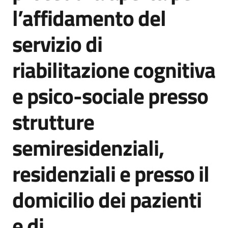
acquisto
l’affidamento del
servizio di
Supporto
riabilitazione cognitiva
e psico-sociale presso
Piattaforme
telematiche
strutture
semiresidenziali,
residenziali e presso il
English
domicilio dei pazienti
site
e di