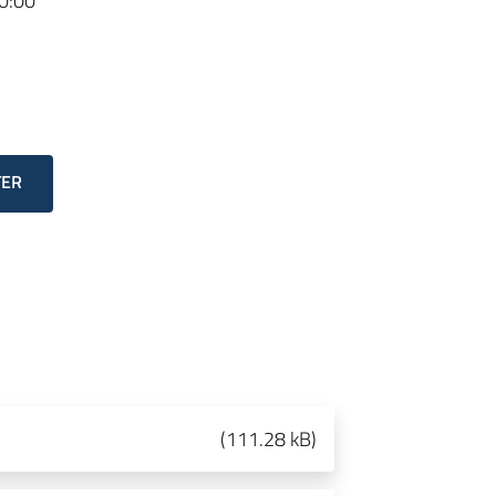
0:00
TER
(
111.28 kB
)