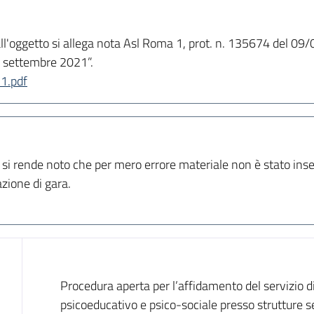
 all'oggetto si allega nota Asl Roma 1, prot. n. 135674 del 09
2 settembre 2021”.
21.pdf
 si rende noto che per mero errore materiale non è stato inser
zione di gara.
Dati del bando
Procedura aperta per l’affidamento del servizio di
psicoeducativo e psico-sociale presso strutture se