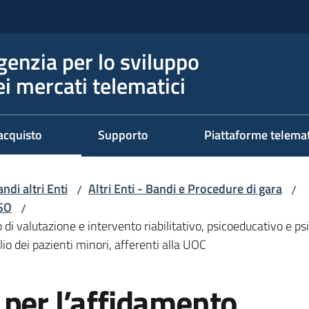
genzia per lo sviluppo
ei mercati telematici
acquisto
Supporto
Piattaforme telema
ndi altri Enti
Altri Enti - Bandi e Procedure di gara
/
/
RSO
/
 di valutazione e intervento riabilitativo, psicoeducativo e ps
lio dei pazienti minori, afferenti alla UOC
 per l’affidamento