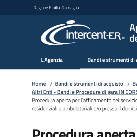
Vai al contenuto
Vai alla navigazione
Vai al footer
Regione Emilia-Romagna
A
d
L'Agenzia
Bandi e strumenti di 
Home
Bandi e strumenti di acquisto
Ba
/
/
Altri Enti - Bandi e Procedure di gara IN CO
Procedura aperta per l’affidamento del servizio
residenziali e ambulatoriali e/o presso il domici
Salta al contenuto
Procedura aperta