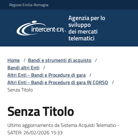
Vai al contenuto
Vai alla navigazione
Vai al footer
Regione Emilia-Romagna
Agenzia per lo
Agenzia
sviluppo
per lo
dei mercati
sviluppo
telematici
dei
mercati
telematici
Home
/
Bandi e strumenti di acquisto
/
Bandi altri Enti
/
Altri Enti - Bandi e Procedure di gara
/
Altri Enti - Bandi e Procedure di gara IN CORSO
/
L'Agenzia
Senza Titolo
Senza Titolo
Salta al contenuto
Bandi
e
Ultimo aggiornamento da Sistema Acquisti Telematici -
strumenti
SATER:
26/02/2026 15:33
di