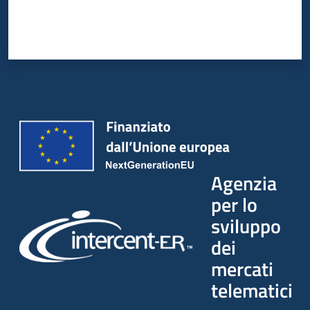
Agenzia
per lo
sviluppo
dei
mercati
telematici