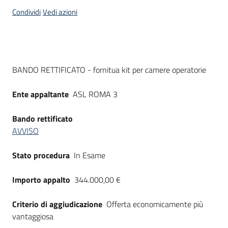
acquisto
Condividi
Vedi azioni
Supporto
Dati del bando
BANDO RETTIFICATO - fornitua kit per camere operatorie
Piattaforme
Ente appaltante
ASL ROMA 3
telematiche
Bando rettificato
AVVISO
Stato procedura
In Esame
English
Importo appalto
344.000,00 €
site
Criterio di aggiudicazione
Offerta economicamente più
vantaggiosa