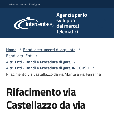
Vai al contenuto
Vai alla navigazione
Vai al footer
Regione Emilia-Romagna
Agenzia per lo
Agenzia
sviluppo
per lo
dei mercati
sviluppo
telematici
dei
mercati
telematici
Home
/
Bandi e strumenti di acquisto
/
Bandi altri Enti
/
Altri Enti - Bandi e Procedure di gara
/
Altri Enti - Bandi e Procedure di gara IN CORSO
/
L'Agenzia
Rifacimento via Castellazzo da via Monte a via Ferrarine
Rifacimento via
Salta al contenuto
Bandi
e
Castellazzo da via
strumenti
di