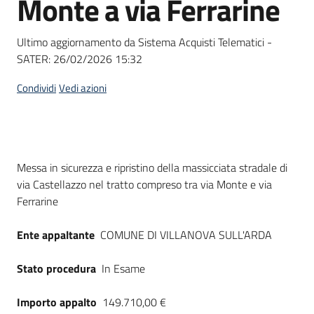
Monte a via Ferrarine
acquisto
Ultimo aggiornamento da Sistema Acquisti Telematici -
SATER:
26/02/2026 15:32
Supporto
Condividi
Vedi azioni
Piattaforme
telematiche
Dati del bando
Messa in sicurezza e ripristino della massicciata stradale di
via Castellazzo nel tratto compreso tra via Monte e via
Ferrarine
Ente appaltante
COMUNE DI VILLANOVA SULL'ARDA
English
site
Stato procedura
In Esame
Importo appalto
149.710,00 €