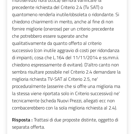
multiservizio fibra ottica) sembra vanificare la
precedente richiesta del Criterio 2.4 (Tv SAT) o
quantomeno renderla inutile/obsoleta o ridondante. Si
chiedono chiarimenti in merito, anche al fine di non
fornire migliorie (onerose) per un criterio precedente
che potrebbero essere superate anche
qualitativamente da quanto offerto al criterio
successivo (con inutile aggravio di costi per ridondanza
di impianti, cosa che L.164 del 11/11/2014 e ss.mm.ii.
chiedono espressamente di evitare). D'altro canto non
sembra risultare possibile nel Criterio 2.4 demandare la
miglioria richiesta TV-SAT al Criterio 2.5, ne'
proceduralmente (asserire che si offre una miglioria ma
la stessa viene riportata solo in Criterio successivo) ne'
tecnicamente (scheda Nuovi Prezzi, allegati ecc non
combacerebbero con la sola miglioria richiesta al 2.4).
Risposta :
Trattasi di due proposte distinte, oggetto di
separata offerta.