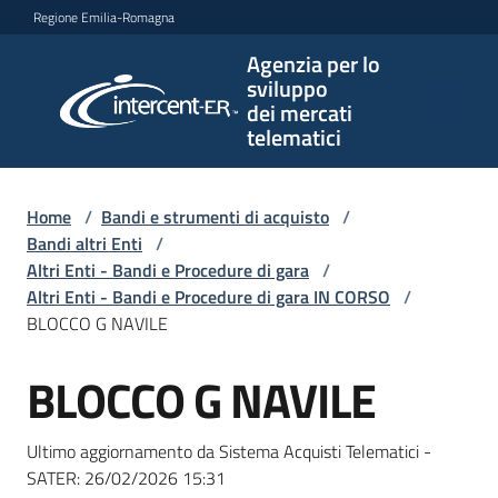
Vai al contenuto
Vai alla navigazione
Vai al footer
Regione Emilia-Romagna
Agenzia per lo
Agenzia
sviluppo
per lo
dei mercati
sviluppo
telematici
dei
mercati
telematici
Home
/
Bandi e strumenti di acquisto
/
Bandi altri Enti
/
Altri Enti - Bandi e Procedure di gara
/
Altri Enti - Bandi e Procedure di gara IN CORSO
/
L'Agenzia
BLOCCO G NAVILE
BLOCCO G NAVILE
Salta al contenuto
Bandi
e
Ultimo aggiornamento da Sistema Acquisti Telematici -
strumenti
SATER:
26/02/2026 15:31
di