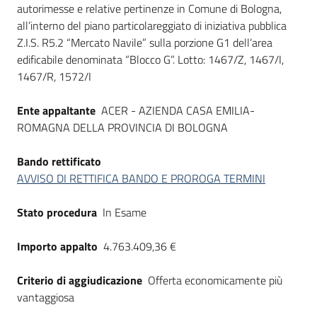
autorimesse e relative pertinenze in Comune di Bologna,
Seguici
all’interno del piano particolareggiato di iniziativa pubblica
su
Z.I.S. R5.2 “Mercato Navile” sulla porzione G1 dell’area
edificabile denominata “Blocco G”. Lotto: 1467/Z, 1467/I,
1467/R, 1572/I
Ente appaltante
ACER - AZIENDA CASA EMILIA-
ROMAGNA DELLA PROVINCIA DI BOLOGNA
Bando rettificato
AVVISO DI RETTIFICA BANDO E PROROGA TERMINI
Stato procedura
In Esame
Importo appalto
4.763.409,36 €
Criterio di aggiudicazione
Offerta economicamente più
vantaggiosa