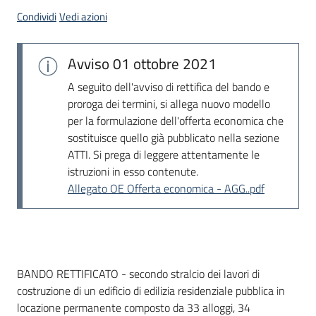
acquisto
Condividi
Vedi azioni
Avviso
01 ottobre 2021
Supporto
A seguito dell'avviso di rettifica del bando e
proroga dei termini, si allega nuovo modello
per la formulazione dell'offerta economica che
Piattaforme
sostituisce quello già pubblicato nella sezione
telematiche
ATTI. Si prega di leggere attentamente le
istruzioni in esso contenute.
Allegato OE Offerta economica - AGG..pdf
English
site
Dati del bando
BANDO RETTIFICATO - secondo stralcio dei lavori di
costruzione di un edificio di edilizia residenziale pubblica in
locazione permanente composto da 33 alloggi, 34