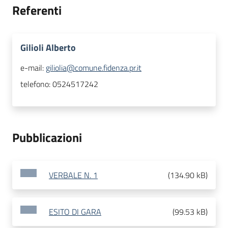
Referenti
Gilioli Alberto
e-mail:
giliolia@comune.fidenza.pr.it
telefono:
0524517242
Pubblicazioni
VERBALE N. 1
(
134.90 kB
)
ESITO DI GARA
(
99.53 kB
)