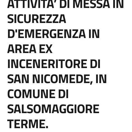
ATTIVITA’ DI MESSA IN
acquisto
SICUREZZA
Supporto
D'EMERGENZA IN
AREA EX
Piattaforme
INCENERITORE DI
telematiche
SAN NICOMEDE, IN
COMUNE DI
SALSOMAGGIORE
English
site
TERME.