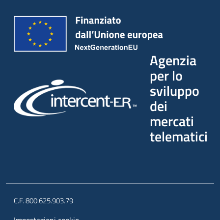
Agenzia
per lo
sviluppo
dei
mercati
telematici
C.F. 800.625.903.79
Impostazioni cookie