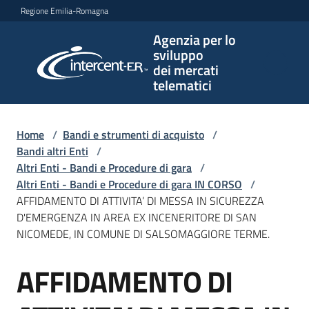
Vai al contenuto
Vai alla navigazione
Vai al footer
Regione Emilia-Romagna
Agenzia per lo
Agenzia
sviluppo
per lo
dei mercati
sviluppo
telematici
dei
mercati
telematici
Home
/
Bandi e strumenti di acquisto
/
Bandi altri Enti
/
Altri Enti - Bandi e Procedure di gara
/
Altri Enti - Bandi e Procedure di gara IN CORSO
/
L'Agenzia
AFFIDAMENTO DI ATTIVITA’ DI MESSA IN SICUREZZA
D'EMERGENZA IN AREA EX INCENERITORE DI SAN
NICOMEDE, IN COMUNE DI SALSOMAGGIORE TERME.
Bandi
AFFIDAMENTO DI
e
Salta al contenuto
strumenti
di