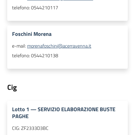
telefono:
0544210117
Foschini Morena
e-mail:
morenafoschini@acerravenna.it
telefono:
0544210138
Cig
Lotto
1
—
SERVIZIO ELABORAZIONE BUSTE
PAGHE
CIG:
ZF2333D3BC