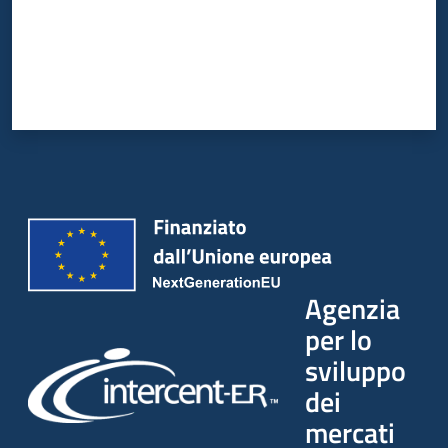
Agenzia
per lo
sviluppo
dei
mercati