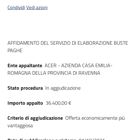
acquisto
Condividi
Vedi azioni
Supporto
Dati del bando
AFFIDAMENTO DEL SERVIZIO DI ELABORAZIONE BUSTE
PAGHE
Piattaforme
telematiche
Ente appaltante
ACER - AZIENDA CASA EMILIA-
ROMAGNA DELLA PROVINCIA DI RAVENNA
Stato procedura
In aggiudicazione
Importo appalto
36.400,00 €
English
site
Criterio di aggiudicazione
Offerta economicamente più
vantaggiosa