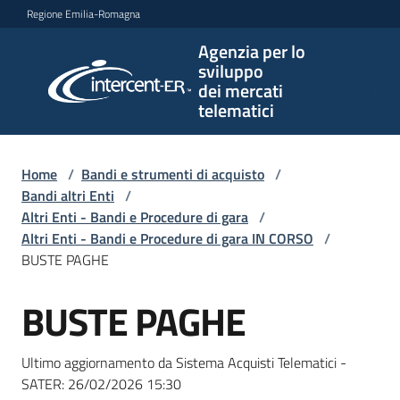
Vai al contenuto
Vai alla navigazione
Vai al footer
Regione Emilia-Romagna
Agenzia per lo
Agenzia
sviluppo
per lo
dei mercati
sviluppo
telematici
dei
mercati
telematici
Home
/
Bandi e strumenti di acquisto
/
Bandi altri Enti
/
Altri Enti - Bandi e Procedure di gara
/
Altri Enti - Bandi e Procedure di gara IN CORSO
/
L'Agenzia
BUSTE PAGHE
BUSTE PAGHE
Salta al contenuto
Bandi
e
Ultimo aggiornamento da Sistema Acquisti Telematici -
strumenti
SATER:
26/02/2026 15:30
di