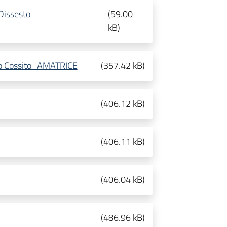
Dissesto
(
59.00
kB
)
to Cossito_AMATRICE
(
357.42 kB
)
(
406.12 kB
)
(
406.11 kB
)
(
406.04 kB
)
(
486.96 kB
)