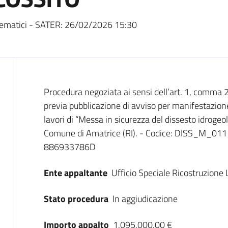
ematici - SATER:
26/02/2026 15:30
Dati del bando
Procedura negoziata ai sensi dell’art. 1, comma 2,
previa pubblicazione di avviso per manifestazione
lavori di “Messa in sicurezza del dissesto idrogeol
Comune di Amatrice (RI). - Codice: DISS_M_
886933786D
Ente appaltante
Ufficio Speciale Ricostruzione 
Stato procedura
In aggiudicazione
Importo appalto
1.095.000,00 €