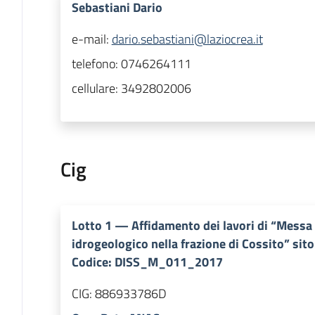
Sebastiani Dario
e-mail:
dario.sebastiani@laziocrea.it
telefono:
0746264111
cellulare:
3492802006
Cig
Lotto
1
—
Affidamento dei lavori di “Messa 
idrogeologico nella frazione di Cossito” sito
Codice: DISS_M_011_2017
CIG:
886933786D