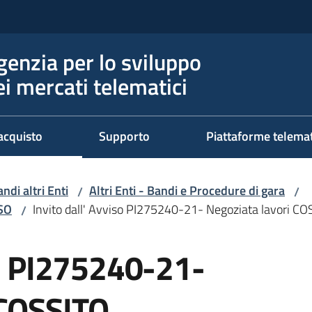
genzia per lo sviluppo
ei mercati telematici
acquisto
Supporto
Piattaforme telema
ndi altri Enti
Altri Enti - Bandi e Procedure di gara
/
/
RSO
Invito dall' Avviso PI275240-21- Negoziata lavori C
/
so PI275240-21-
 COSSITO