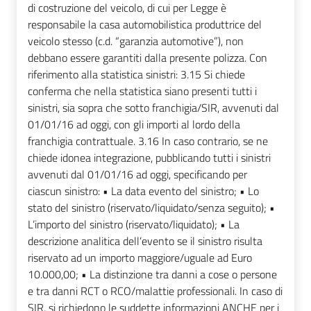
di costruzione del veicolo, di cui per Legge è
responsabile la casa automobilistica produttrice del
veicolo stesso (c.d. “garanzia automotive”), non
debbano essere garantiti dalla presente polizza. Con
riferimento alla statistica sinistri: 3.15 Si chiede
conferma che nella statistica siano presenti tutti i
sinistri, sia sopra che sotto franchigia/SIR, avvenuti dal
01/01/16 ad oggi, con gli importi al lordo della
franchigia contrattuale. 3.16 In caso contrario, se ne
chiede idonea integrazione, pubblicando tutti i sinistri
avvenuti dal 01/01/16 ad oggi, specificando per
ciascun sinistro: • La data evento del sinistro; • Lo
stato del sinistro (riservato/liquidato/senza seguito); •
L’importo del sinistro (riservato/liquidato); • La
descrizione analitica dell’evento se il sinistro risulta
riservato ad un importo maggiore/uguale ad Euro
10.000,00; • La distinzione tra danni a cose o persone
e tra danni RCT o RCO/malattie professionali. In caso di
SIR, si richiedono le suddette informazioni ANCHE per i