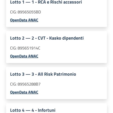
Lotto
1
—
1 - RCA e Rischi accessori
CIG:
89565055BD
OpenData ANAC
Lotto
2
—
2 - CVT - Kasko dipendenti
CIG:
895651914C
OpenData ANAC
Lotto
3
—
3 - All Risk Patrimonio
CIG:
89565288B7
OpenData ANAC
Lotto
4
—
4 - Infortuni