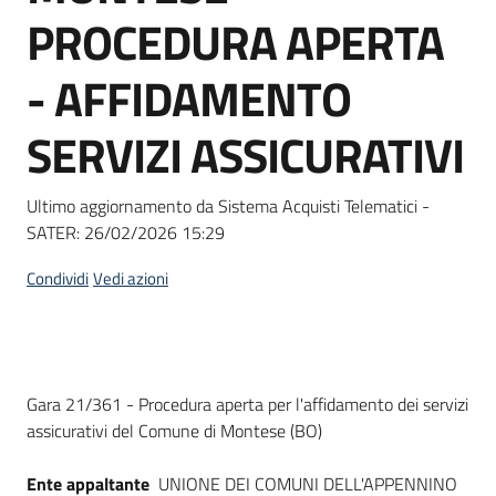
acquisto
PROCEDURA APERTA
- AFFIDAMENTO
Supporto
SERVIZI ASSICURATIVI
Piattaforme
Ultimo aggiornamento da Sistema Acquisti Telematici -
telematiche
SATER:
26/02/2026 15:29
Condividi
Vedi azioni
English
Dati del bando
Gara 21/361 - Procedura aperta per l'affidamento dei servizi
site
assicurativi del Comune di Montese (BO)
Ente appaltante
UNIONE DEI COMUNI DELL'APPENNINO