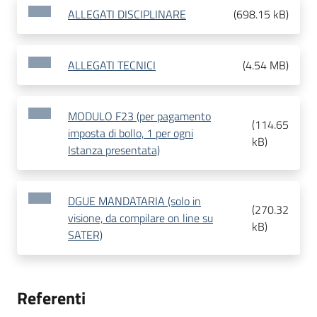
ALLEGATI DISCIPLINARE
(
698.15 kB
)
ALLEGATI TECNICI
(
4.54 MB
)
MODULO F23 (per pagamento
(
114.65
imposta di bollo, 1 per ogni
kB
)
Istanza presentata)
DGUE MANDATARIA (solo in
(
270.32
visione, da compilare on line su
kB
)
SATER)
Referenti