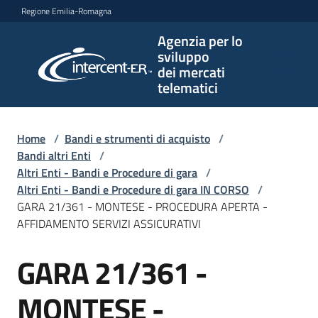
Vai al contenuto
Vai alla navigazione
Vai al footer
Regione Emilia-Romagna
Agenzia per lo
Agenzia
sviluppo
per lo
dei mercati
sviluppo
telematici
dei
mercati
telematici
Home
/
Bandi e strumenti di acquisto
/
Bandi altri Enti
/
Altri Enti - Bandi e Procedure di gara
/
Altri Enti - Bandi e Procedure di gara IN CORSO
/
L'Agenzia
GARA 21/361 - MONTESE - PROCEDURA APERTA -
AFFIDAMENTO SERVIZI ASSICURATIVI
GARA 21/361 -
Bandi
Salta al contenuto
e
strumenti
MONTESE -
di