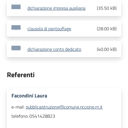
dichiarazione impresa ausiliaria
(
35.50 kB
)
clausola di pantouflage
(
28.00 kB
)
dichiarazione conto dedicato
(
40.00 kB
)
Referenti
Facondini Laura
e-mail:
pubblicaistruzione@comune.riccione.rn.it
telefono:
0541428823