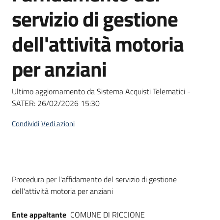
acquisto
servizio di gestione
dell'attività motoria
Supporto
per anziani
Piattaforme
Ultimo aggiornamento da Sistema Acquisti Telematici -
telematiche
SATER:
26/02/2026 15:30
Condividi
Vedi azioni
English
Dati del bando
Procedura per l'affidamento del servizio di gestione
site
dell'attività motoria per anziani
Ente appaltante
COMUNE DI RICCIONE