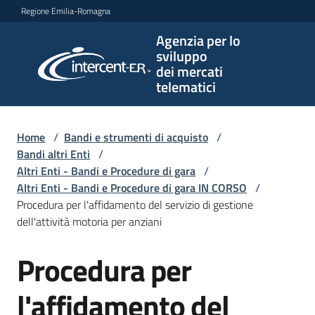
Vai al contenuto
Vai alla navigazione
Vai al footer
Regione Emilia-Romagna
Agenzia per lo
Agenzia
sviluppo
per lo
dei mercati
sviluppo
telematici
dei
mercati
telematici
Home
/
Bandi e strumenti di acquisto
/
Bandi altri Enti
/
Altri Enti - Bandi e Procedure di gara
/
Altri Enti - Bandi e Procedure di gara IN CORSO
/
L'Agenzia
Procedura per l'affidamento del servizio di gestione
dell'attività motoria per anziani
Procedura per
Bandi
Salta al contenuto
e
strumenti
l'affidamento del
di