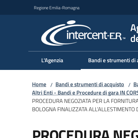
Vai al contenuto
Vai alla navigazione
Vai al footer
Regione Emilia-Romagna
A
d
L'Agenzia
Bandi e strumenti di 
Home
Bandi e strumenti di acquisto
Ba
/
/
Altri Enti - Bandi e Procedure di gara IN CO
PROCEDURA NEGOZIATA PER LA FORNITURA D
BOLOGNA FINALIZZATA ALL’ALLESTIMENTO DE
Salta al contenuto
PROCEDURA NEG