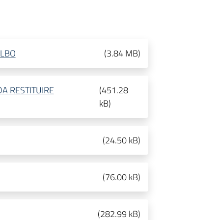
SLBO
(
3.84 MB
)
e DA RESTITUIRE
(
451.28
kB
)
(
24.50 kB
)
(
76.00 kB
)
(
282.99 kB
)