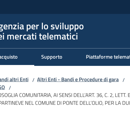
genzia per lo sviluppo
ei mercati telematici
acquisto
Supporto
Piattaforme telema
ndi altri Enti
Altri Enti - Bandi e Procedure di gara
/
/
RSO
/
IA COMUNITARIA, AI SENSI DELL’ART. 36, C. 2, LETT. B)
PARTINEVE NEL COMUNE DI PONTE DELL’OLIO, PER LA DUR