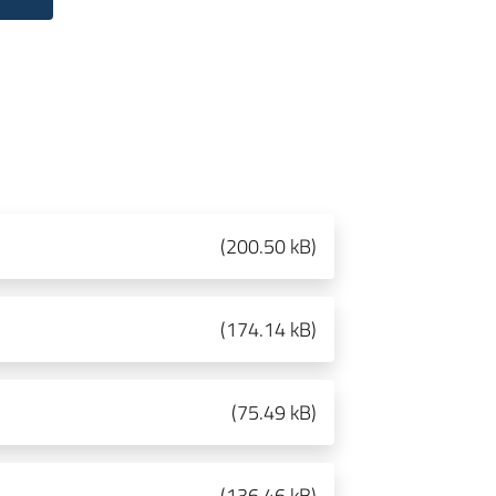
(
200.50 kB
)
(
174.14 kB
)
(
75.49 kB
)
(
136.46 kB
)