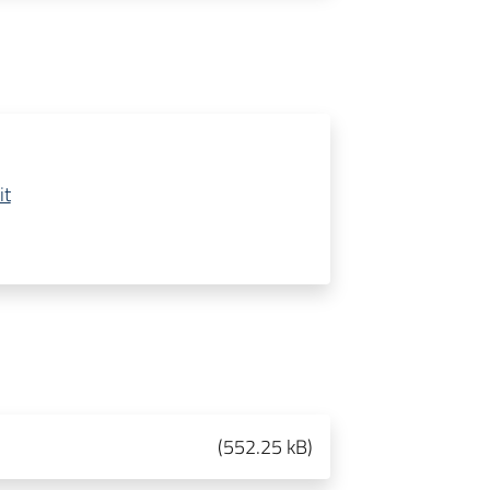
it
(
552.25 kB
)