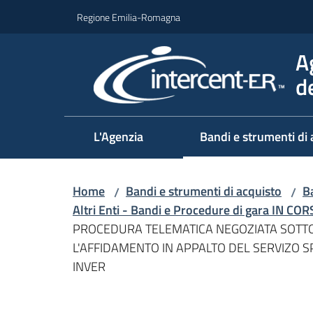
Vai al contenuto
Vai alla navigazione
Vai al footer
Regione Emilia-Romagna
A
d
L'Agenzia
Bandi e strumenti di 
Home
Bandi e strumenti di acquisto
Ba
/
/
Altri Enti - Bandi e Procedure di gara IN CO
PROCEDURA TELEMATICA NEGOZIATA SOTTOSOGL
L'AFFIDAMENTO IN APPALTO DEL SERVIZO S
INVER
Salta al contenuto