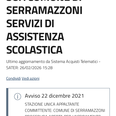
acquisto
SERRAMAZZONI
SERVIZI DI
Supporto
ASSISTENZA
SCOLASTICA
Piattaforme
telematiche
Ultimo aggiornamento da Sistema Acquisti Telematici -
SATER:
26/02/2026 15:28
Condividi
Vedi azioni
English
Avviso
22 dicembre 2021
site
STAZIONE UNICA APPALTANTE
COMMITTENTE: COMUNE DI SERRAMAZZONI