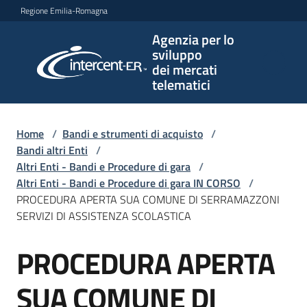
Vai al contenuto
Vai alla navigazione
Vai al footer
Regione Emilia-Romagna
Agenzia per lo
Agenzia
sviluppo
per lo
dei mercati
sviluppo
telematici
dei
mercati
telematici
Home
/
Bandi e strumenti di acquisto
/
Bandi altri Enti
/
Altri Enti - Bandi e Procedure di gara
/
Altri Enti - Bandi e Procedure di gara IN CORSO
/
L'Agenzia
PROCEDURA APERTA SUA COMUNE DI SERRAMAZZONI
SERVIZI DI ASSISTENZA SCOLASTICA
PROCEDURA APERTA
Bandi
Salta al contenuto
e
strumenti
SUA COMUNE DI
di