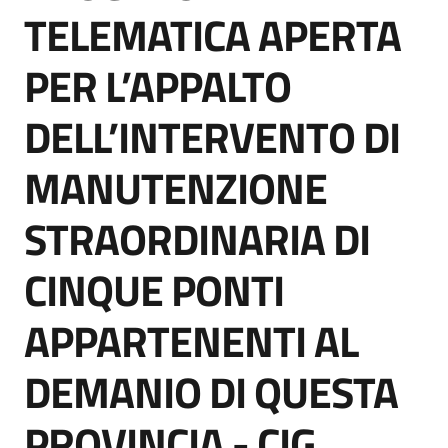
acquisto
TELEMATICA APERTA
PER L’APPALTO
Supporto
DELL’INTERVENTO DI
MANUTENZIONE
Piattaforme
telematiche
STRAORDINARIA DI
CINQUE PONTI
APPARTENENTI AL
English
DEMANIO DI QUESTA
site
PROVINCIA - CIG