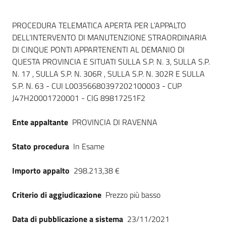
Dati del bando
PROCEDURA TELEMATICA APERTA PER L’APPALTO
DELL’INTERVENTO DI MANUTENZIONE STRAORDINARIA
DI CINQUE PONTI APPARTENENTI AL DEMANIO DI
QUESTA PROVINCIA E SITUATI SULLA S.P. N. 3, SULLA S.P.
N. 17 , SULLA S.P. N. 306R , SULLA S.P. N. 302R E SULLA
S.P. N. 63 - CUI L00356680397202100003 - CUP
J47H20001720001 - CIG 89817251F2
Ente appaltante
PROVINCIA DI RAVENNA
Stato procedura
In Esame
Importo appalto
298.213,38 €
Criterio di aggiudicazione
Prezzo più basso
Data di pubblicazione a sistema
23/11/2021