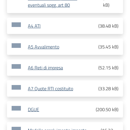
eventuali sogg. art 80
kB
)
A4 ATI
(
38.48 kB
)
A5 Avvalimento
(
35.45 kB
)
A6 Reti di impresa
(
52.15 kB
)
A7 Quote RTI costituito
(
33.28 kB
)
DGUE
(
200.50 kB
)