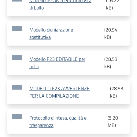
Modello assolvimento imposta
(
16.22
di bollo
kB
)
Modello dichiarazione
(
20.94
sostitutiva
kB
)
Modello F23 EDITABILE per
(
28.53
bollo
kB
)
MODELLO F23 AVVERTENZE
(
28.53
PER LA COMPILAZIONE
kB
)
Protocollo d'intesa, qualità e
(
5.20
trasparenza
MB
)