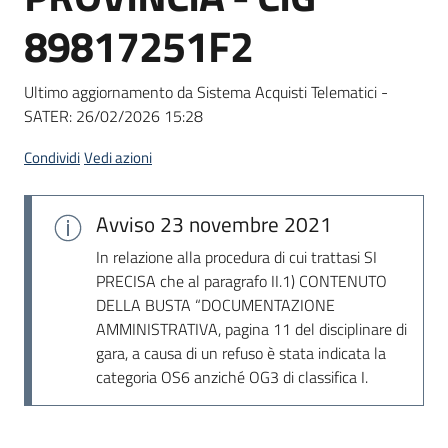
Seguici
89817251F2
su
Ultimo aggiornamento da Sistema Acquisti Telematici -
SATER:
26/02/2026 15:28
Condividi
Vedi azioni
Avviso
23 novembre 2021
In relazione alla procedura di cui trattasi SI
PRECISA che al paragrafo II.1) CONTENUTO
DELLA BUSTA “DOCUMENTAZIONE
AMMINISTRATIVA, pagina 11 del disciplinare di
gara, a causa di un refuso è stata indicata la
categoria OS6 anziché OG3 di classifica I.