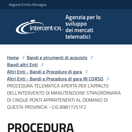
Vai al contenuto
Vai alla navigazione
Vai al footer
Regione Emilia-Romagna
Agenzia per lo
Agenzia
sviluppo
per lo
dei mercati
sviluppo
telematici
dei
mercati
telematici
Home
/
Bandi e strumenti di acquisto
/
Bandi altri Enti
/
Altri Enti - Bandi e Procedure di gara
/
Altri Enti - Bandi e Procedure di gara IN CORSO
/
L'Agenzia
PROCEDURA TELEMATICA APERTA PER L’APPALTO
DELL’INTERVENTO DI MANUTENZIONE STRAORDINARIA
DI CINQUE PONTI APPARTENENTI AL DEMANIO DI
QUESTA PROVINCIA - CIG 89817251F2
Bandi
e
PROCEDURA
strumenti
Salta al contenuto
di