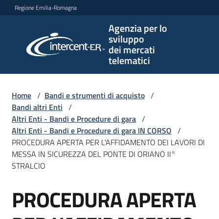
Vai al contenuto
Vai alla navigazione
Vai al footer
Regione Emilia-Romagna
Agenzia per lo
Agenzia
sviluppo
per lo
dei mercati
sviluppo
telematici
dei
mercati
telematici
Home
/
Bandi e strumenti di acquisto
/
Bandi altri Enti
/
Altri Enti - Bandi e Procedure di gara
/
Altri Enti - Bandi e Procedure di gara IN CORSO
/
L'Agenzia
PROCEDURA APERTA PER L'AFFIDAMENTO DEI LAVORI DI
MESSA IN SICUREZZA DEL PONTE DI ORIANO II°
STRALCIO
Bandi
PROCEDURA APERTA
e
Salta al contenuto
strumenti
di