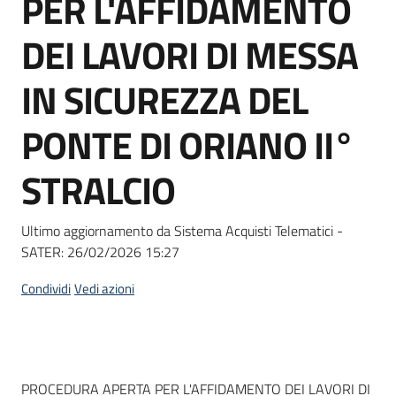
PER L'AFFIDAMENTO
acquisto
DEI LAVORI DI MESSA
Supporto
IN SICUREZZA DEL
PONTE DI ORIANO II°
Piattaforme
STRALCIO
telematiche
Ultimo aggiornamento da Sistema Acquisti Telematici -
SATER:
26/02/2026 15:27
Condividi
Vedi azioni
English
site
Dati del bando
PROCEDURA APERTA PER L'AFFIDAMENTO DEI LAVORI DI