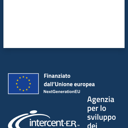
Agenzia
per lo
sviluppo
dei